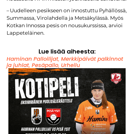
– Uudelleen pesikseen on innostuttu Pyhällössä,
Summassa, Virolahdella ja Metsäkylässä. Myös
Kotkan Innossa pesis on nousukurssissa, arvioi
Lappeteläinen.
Lue lisää aiheesta:
Haminan Palloilijat
,
Merkkipäivät palkinnot
ja juhlat
,
Pesäpallo
,
Urheilu