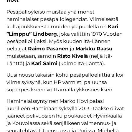
Hovi
.
Pesäpalloyleisö muistaa yhä monet
haminalaiset pesäpallolegendat. Viimeisestä
kultajoukkueesta muiden yläpuolella on
Kari
”Limppu” Lindberg
, joka valittiin 1970 Vuoden
pesäpalloilijaksi. Myös kuuden Itä-Lännen
pelaajat
Raimo Pasanen
ja
Markku Raasu
muistetaan, samoin
Risto Kivelä
(neljä Itä-
Länttä) ja
Kari Salmi
(kolme Itä-Länttä).
Uusi nousu takaisin kohti pesäpalloeliittiä alkoi
viime syksynä, kun HP varmisti paluunsa
superpesikseen voittamalla ykköspesiksen.
Haminalaissyntyinen Marko Hovi palasi
juurilleen Haminaan syksyllä 2013. Taakse olivat
jääneet pelivuosien huippukaudet Hyvinkäällä
ja Kouvolassa sekä senjälkeen valmennus- ja
seuratehtävät Joensuussa ja Porissa. Miehellä