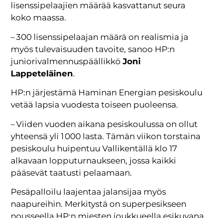
lisenssipelaajien määrää kasvattanut seura
koko maassa.
– 300 lisenssipelaajan määrä on realismia ja
myös tulevaisuuden tavoite, sanoo HP:n
juniorivalmennuspäällikkö
Joni
Lappeteläinen
.
HP:n järjestämä Haminan Energian pesiskoulu
vetää lapsia vuodesta toiseen puoleensa.
– Viiden vuoden aikana pesiskoulussa on ollut
yhteensä yli 1 000 lasta. Tämän viikon torstaina
pesiskoulu huipentuu Vallikentällä klo 17
alkavaan lopputurnaukseen, jossa kaikki
pääsevät taatusti pelaamaan.
Pesäpalloilu laajentaa jalansijaa myös
naapureihin. Merkitystä on superpesikseen
nousseella HP:n miesten joukkueella esikuvana.