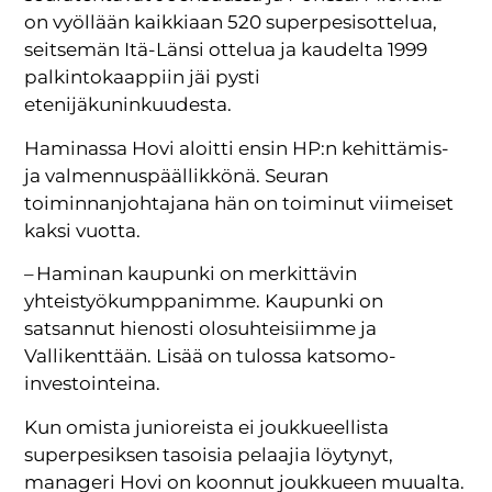
on vyöllään kaikkiaan 520 superpesisottelua,
seitsemän Itä-Länsi ottelua ja kaudelta 1999
palkintokaappiin jäi pysti
etenijäkuninkuudesta.
Haminassa Hovi aloitti ensin HP:n kehittämis-
ja valmennuspäällikkönä. Seuran
toiminnanjohtajana hän on toiminut viimeiset
kaksi vuotta.
– Haminan kaupunki on merkittävin
yhteistyökumppanimme. Kaupunki on
satsannut hienosti olosuhteisiimme ja
Vallikenttään. Lisää on tulossa katsomo­
investointeina.
Kun omista junioreista ei joukkueellista
superpesiksen tasoisia pelaajia löytynyt,
manageri Hovi on koonnut joukkueen muualta.