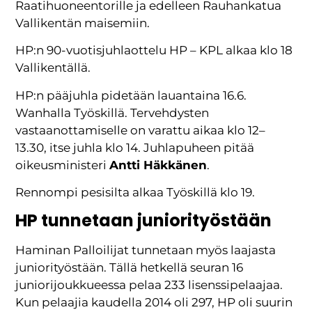
Raatihuoneentorille ja edelleen Rauhankatua
Vallikentän maisemiin.
HP:n 90-vuotisjuhlaottelu HP – KPL alkaa klo 18
Vallikentällä.
HP:n pääjuhla pidetään lauantaina 16.6.
Wanhalla Työskillä. Tervehdysten
vastaanottamiselle on varattu aikaa klo 12–
13.30, itse juhla klo 14. Juhlapuheen pitää
oikeusministeri
Antti Häkkänen
.
Rennompi pesisilta alkaa Työskillä klo 19.
HP tunnetaan juniorityöstään
Haminan Palloilijat tunnetaan myös laajasta
juniorityöstään. Tällä hetkellä seuran 16
juniorijoukkueessa pelaa 233 lisenssipelaajaa.
Kun pelaajia kaudella 2014 oli 297, HP oli suurin