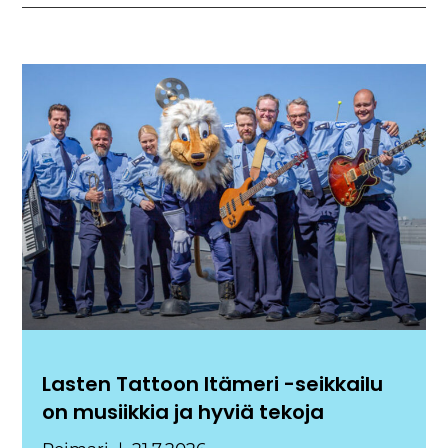
Lasten Tattoon Itämeri -seikkailu
on musiikkia ja hyviä tekoja