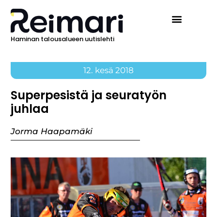
Haminan talousalueen uutislehti
12. kesä 2018
Superpesistä ja seuratyön
juhlaa
Jorma Haapamäki