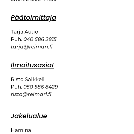
Päätoimittaja
Tarja Autio
Puh.
040 586 2815
tarja@reimari.fi
Ilmoitusasiat
Risto Soikkeli
Puh.
050 586 8429
risto@reimari.fi
Jakelualue
Hamina