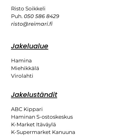
Risto Soikkeli
Puh.
050 586 8429
risto@reimari.fi
Jakelualue
Hamina
Miehikkälä
Virolahti
Jakeluständit
ABC Kippari
Haminan S-ostoskeskus
K-Market Itäväylä
K-Supermarket Kanuuna