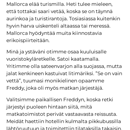
Mallorca elää turismilla. Heti tulee mieleen,
että tottakai saari vetää, koska se on täynnä
aurinkoa ja turistirantoja. Tosiasiassa kuitenkin
hyvin harva uiskenteli altaassa tai meressä.
Mallorca hyödyntää muita kiinnostavia
erikoispiirteitään.
Minä ja ystäväni otimme osaa kuuluisalle
vuoristokyläretkelle. Satoi kaatamalla.
Yritimme olla sateenvarjon alla suojassa, mutta
jalat kenkineen kastuivat litimäriksi. ”Se on vain
vettä”, tuumasi monikielinen opaamme
Freddy, joka oli myös matkan järjestäjä.
Valitsimme paikallisen Freddyn, koska retki
järjestyi puoleen hintaan siitä, mitä
matkatoimistot perivät vastaavasta reissusta.
Meidät haettiin hotellin kulmalta pikkubussilla
lähtöruutuun ja toimitettiin tilataksilla takaisin.