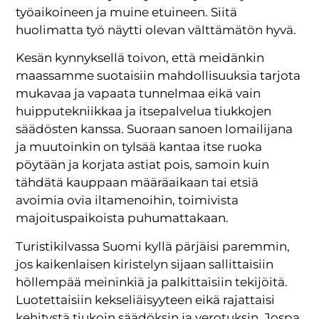
työaikoineen ja muine etuineen. Siitä
huolimatta työ näytti olevan välttämätön hyvä.
Kesän kynnyksellä toivon, että meidänkin
maassamme suotaisiin mahdollisuuksia tarjota
mukavaa ja vapaata tunnelmaa eikä vain
huipputekniikkaa ja itsepalvelua tiukkojen
säädösten kanssa. Suoraan sanoen lomailijana
ja muutoinkin on tylsää kantaa itse ruoka
pöytään ja korjata astiat pois, samoin kuin
tähdätä kauppaan määräaikaan tai etsiä
avoimia ovia iltamenoihin, toimivista
majoituspaikoista puhumattakaan.
Turistikilvassa Suomi kyllä pärjäisi paremmin,
jos kaikenlaisen kiristelyn sijaan sallittaisiin
höllempää meininkiä ja palkittaisiin tekijöitä.
Luotettaisiin kekseliäisyyteen eikä rajattaisi
kehitystä tiukoin säädöksin ja verotuksin. Jospa