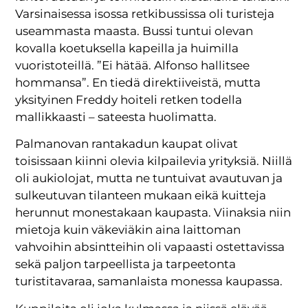
Varsinaisessa isossa retkibussissa oli turisteja
useammasta maasta. Bussi tuntui olevan
kovalla koetuksella kapeilla ja huimilla
vuoristoteillä. ”Ei hätää. Alfonso hallitsee
hommansa”. En tiedä direktiiveistä, mutta
yksityinen Freddy hoiteli retken todella
mallikkaasti – sateesta huolimatta.
Palmanovan rantakadun kaupat olivat
toisissaan kiinni olevia kilpailevia yrityksiä. Niillä
oli aukiolojat, mutta ne tuntuivat avautuvan ja
sulkeutuvan tilanteen mukaan eikä kuitteja
herunnut monestakaan kaupasta. Viinaksia niin
mietoja kuin väkeviäkin aina laittoman
vahvoihin absintteihin oli vapaasti ostettavissa
sekä paljon tarpeellista ja tarpeetonta
turistitavaraa, samanlaista monessa kaupassa.