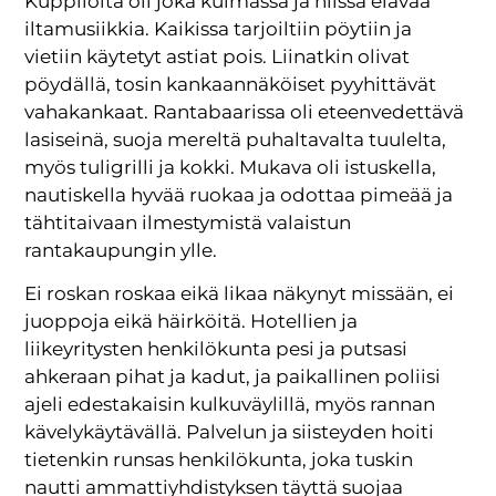
Kuppiloita oli joka kulmassa ja niissä elävää
iltamusiikkia. Kaikissa tarjoiltiin pöytiin ja
vietiin käytetyt astiat pois. Liinatkin olivat
pöydällä, tosin kankaannäköiset pyyhittävät
vahakankaat. Rantabaarissa oli eteenvedettävä
lasiseinä, suoja mereltä puhaltavalta tuulelta,
myös tuligrilli ja kokki. Mukava oli istuskella,
nautiskella hyvää ruokaa ja odottaa pimeää ja
tähtitaivaan ilmestymistä valaistun
rantakaupungin ylle.
Ei roskan roskaa eikä likaa näkynyt missään, ei
juoppoja eikä häirköitä. Hotellien ja
liikeyritysten henkilökunta pesi ja putsasi
ahkeraan pihat ja kadut, ja paikallinen poliisi
ajeli edestakaisin kulkuväylillä, myös rannan
kävelykäytävällä. Palvelun ja siisteyden hoiti
tietenkin runsas henkilökunta, joka tuskin
nautti ammattiyhdistyksen täyttä suojaa