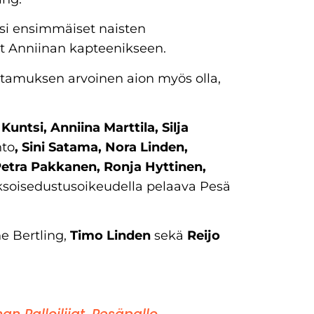
asi ensimmäiset naisten
ut Anniinan kapteenikseen.
uottamuksen arvoinen aion myös olla,
Kuntsi, Anniina Marttila, Silja
hto
, Sini Satama, Nora Linden,
 Petra Pakkanen, Ronja Hyttinen,
aksoisedustusoikeudella pelaava Pesä
e Bertling,
Timo Linden
sekä
Reijo