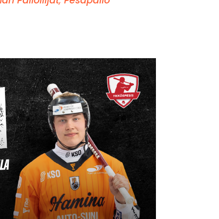
n Palloilijat
,
Pesäpallo