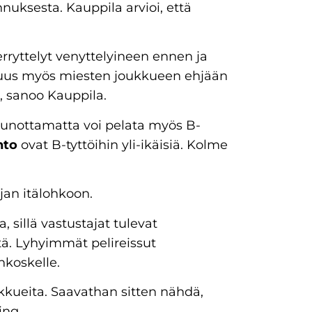
ksesta. Kauppila arvioi, että
rryttelyt venyttelyineen ennen ja
laisuus myös miesten joukkueen ehjään
, sanoo Kauppila.
uunottamatta voi pelata myös B-
hto
ovat B-tyttöihin yli-ikäisiä. Kolme
jan itälohkoon.
, sillä vastustajat tulevat
stä. Lyhyimmät pelireissut
koskelle.
kkueita. Saavathan sitten nähdä,
ing.