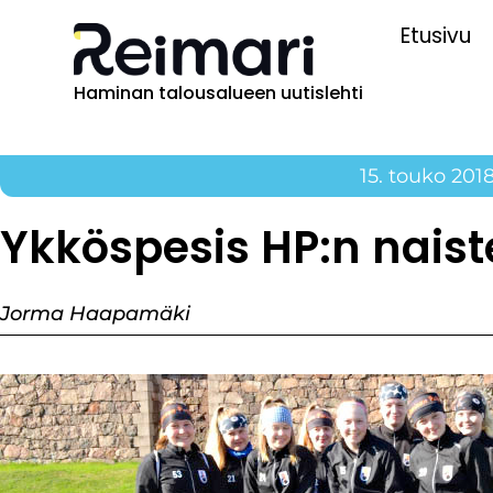
Etusivu
Haminan talousalueen uutislehti
15. touko 201
Ykköspesis HP:n naist
Jorma Haapamäki