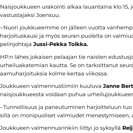
Naisjoukkueen urakointi alkaa lauantaina klo 15, j
vastustajaksi Joensuu.
– Nuori joukkueemme on jälleen vuotta vanhempi
harjoituskausi ja myös seuran puolelta on valm
pelinjohtaja
Jussi-Pekka Toikka.
HP:n lähes jokaisen pelaajan tie naisten edustu
urheiluakatemian kautta. Se on tarkoittanut seuran
aamuharjoituksia kolme kertaa viikossa.
Joukkueen valmennustiimiin kuuluva
Janne Bert
naisjoukkueesta voidaan puhua urheilujoukkuee
– Tunnollisuus ja paneutuminen harjoitteluun tuo 
sillä on monipuoliset valmiudet menestymiseen, ar
Joukkueen valmennusrinkiin liittyi jo syksyllä
Rei