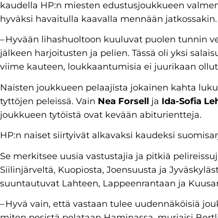
kaudella HP:n miesten edustusjoukkueen valmennu
hyväksi havaitulla kaavalla mennään jatkossakin.
– Hyvään lihashuoltoon kuuluvat puolen tunnin ve
jälkeen harjoitusten ja pelien. Tässä oli yksi sa
viime kauteen, loukkaantumisia ei juurikaan ollut
Naisten joukkueen pelaajista jokainen kahta luk
tyttöjen peleissä. Vain
Nea Forsell
ja
Ida-Sofia Le
joukkueen tytöistä ovat kevään abiturientteja.
HP:n naiset siirtyivät alkavaksi kaudeksi suomisar
Se merkitsee uusia vastustajia ja pitkiä pelireissuja
Siilinjärveltä, Kuopiosta, Joensuusta ja Jyväskylä
suuntautuvat Lahteen, Lappeenrantaan ja Kuusan
– Hyvä vain, että vastaan tulee uudennäköisiä jou
miten pesistä pelataan Haminassa, murjaisi Bertl