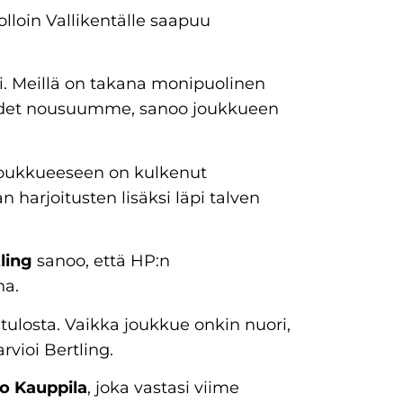
olloin Vallikentälle saapuu
. Meillä on takana monipuolinen
iudet nousuumme, sanoo joukkueen
sjoukkueeseen on kulkenut
 harjoitusten lisäksi läpi talven
ling
sanoo, että HP:n
na.
tulosta. Vaikka joukkue onkin nuori,
vioi Bertling.
jo Kauppila
, joka vastasi viime