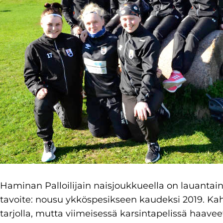
Haminan Palloilijain naisjoukkueella on lauantai
tavoite: nousu ykköspesikseen kaudeksi 2019. Kah
tarjolla, mutta viimeisessä karsintapelissä haavee