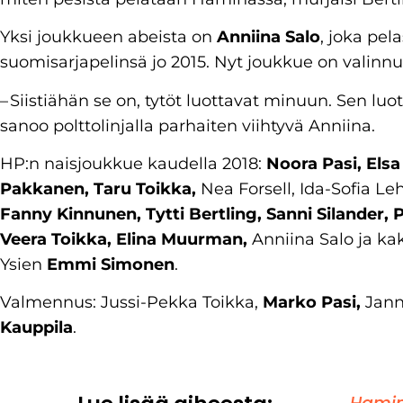
Yksi joukkueen abeista on
Anniina Salo
, joka pel
suomisarjapelinsä jo 2015. Nyt joukkue on valinn
– Siistiähän se on, tytöt luottavat minuun. Sen l
sanoo polttolinjalla parhaiten viihtyvä Anniina.
HP:n naisjoukkue kaudella 2018:
Noora Pasi, Elsa 
Pakkanen, Taru Toikka,
Nea Forsell, Ida-Sofia Le
Fanny Kinnunen, Tytti Bertling, Sanni Silander,
Veera Toikka, Elina Muurman,
Anniina Salo ja k
Ysien
Emmi Simonen
.
Valmennus: Jussi-Pekka Toikka,
Marko Pasi,
Jann
Kauppila
.