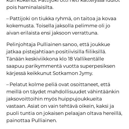
kun kokenut Pattijoki otti heti kättelyssä luulot
pois haminalaisilta.
– Pattijoki on tiukka ryhmä, on taitoa ja kovaa
kokemusta. Toisella jaksolla pelimme oli jo
aivan erilaista ensi jaksoon verrattuna.
Pelinjohtaja Pulliainen sanoo, että joukkue
jatkaa pistejahtiaan positiivisilla fiiliksillä.
Tänään keskiviikkona klo 18 Vallikentälle
saapuu parikymmentä vuotta superpesiksen
kärjessä keikkunut Sotkamon Jymy.
– Pelatut kolme peliä ovat osoittaneet, että
meillä on täydet mahdollisuudet vähintäänkin
jaksovoittoihin myös huippujoukkueita
vastaan. Asiat on vain tehtävä oikein, kaksi ja
puoli tuntia on jokaisen pelaajan oltava hereillä,
painottaa Pulliainen.