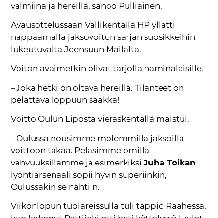
valmiina ja hereillä, sanoo Pulliainen.
Avausottelussaan Vallikentällä HP yllätti
nappaamalla jaksovoiton sarjan suosikkeihin
lukeutuvalta Joensuun Mailalta.
Voiton avaimetkin olivat tarjolla haminalaisille.
– Joka hetki on oltava hereillä. Tilanteet on
pelattava loppuun saakka!
Voitto Oulun Liposta vieraskentällä maistui.
– Oulussa nousimme molemmilla jaksoilla
voittoon takaa. Pelasimme omilla
vahvuuksillamme ja esimerkiksi
Juha Toikan
lyöntiarsenaali sopii hyvin superiinkin,
Oulussakin se nähtiin.
Viikonlopun tuplareissulla tuli tappio Raahessa,