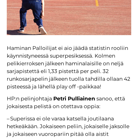
Haminan Palloilijat ei aio jäädä statistin rooliin
käynnistyneessä superpesiksessä. Kolmen
pelikierroksen jälkeen haminalaisille on neljä
sarjapistettä eli 1,33 pistettä per peli. 32
runkosarjapelin jälkeen tuolla tahdilla ollaan 42
pisteessä ja lähellä play off -paikkaa!
HP:n pelinjohtaja
Petri Pulliainen
sanoo, että
jokaisesta pelistä on otettava oppia:
– Superissa ei ole varaa katsella joutilaana
hetkeäkään. Jokaiseen peliin, jokaiselle jaksolle
ja jokaiseen vuoropariin pitää olla aistit