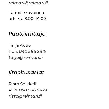
reimari@reimari.fi
Toimisto avoinna
ark. klo 9.00–14.00
Päätoimittaja
Tarja Autio
Puh.
040 586 2815
tarja@reimari.fi
Ilmoitusasiat
Risto Soikkeli
Puh.
050 586 8429
risto@reimari.fi