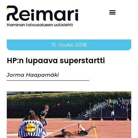
Haminan talousalueen uutislehti
15. touko 2018
HP:n lupaava superstartti
Jorma Haapamäki