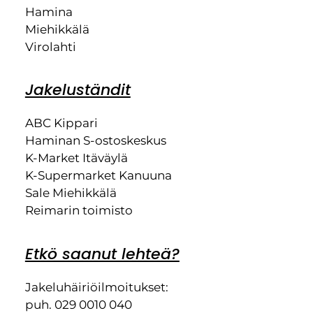
Hamina
Miehikkälä
Virolahti
Jakeluständit
ABC Kippari
Haminan S-ostoskeskus
K-Market Itäväylä
K-Supermarket Kanuuna
Sale Miehikkälä
Reimarin toimisto
Etkö saanut lehteä?
Jakeluhäiriöilmoitukset:
puh. 029 0010 040