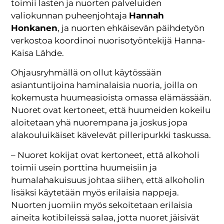
toimii lasten ja nuorten palveluiden
valiokunnan puheenjohtaja
Hannah
Honkanen
, ja nuorten ehkäisevän päihdetyön
verkostoa koordinoi nuorisotyöntekijä Hanna-
Kaisa Lähde.
Ohjausryhmällä on ollut käytössään
asiantuntijoina haminalaisia nuoria, joilla on
kokemusta huumeasioista omassa elämässään.
Nuoret ovat kertoneet, että huumeiden kokeilu
aloitetaan yhä nuorempana ja joskus jopa
alakouluikäiset kävelevät pilleripurkki taskussa.
– Nuoret kokijat ovat kertoneet, että alkoholi
toimii usein porttina huumeisiin ja
humalahakuisuus johtaa siihen, että alkoholin
lisäksi käytetään myös erilaisia nappeja.
Nuorten juomiin myös sekoitetaan erilaisia
aineita kotibileissä salaa, jotta nuoret jäisivät