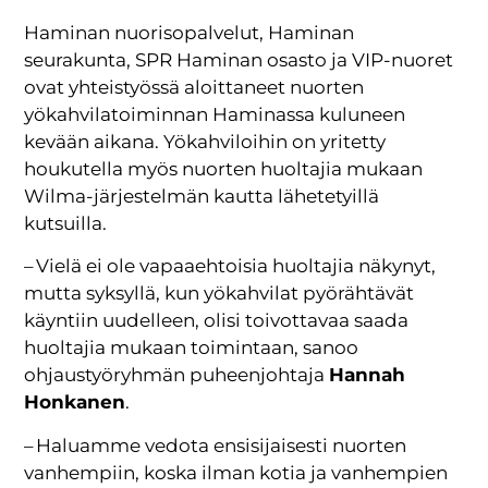
Haminan nuorisopalvelut, Haminan
seurakunta, SPR Haminan osasto ja VIP-nuoret
ovat yhteistyössä aloittaneet nuorten
yökahvilatoiminnan Haminassa kuluneen
kevään aikana. Yökahviloihin on yritetty
houkutella myös nuorten huoltajia mukaan
Wilma-järjestelmän kautta lähetetyillä
kutsuilla.
– Vielä ei ole vapaaehtoisia huoltajia näkynyt,
mutta syksyllä, kun yökahvilat pyörähtävät
käyntiin uudelleen, olisi toivottavaa saada
huoltajia mukaan toimintaan, sanoo
ohjaustyöryhmän puheenjohtaja
Hannah
Honkanen
.
– Haluamme vedota ensisijaisesti nuorten
vanhempiin, koska ilman kotia ja vanhempien