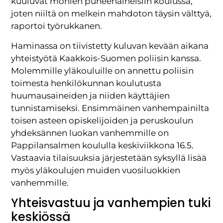
kuuluvat monien puheenaiheisiin koulussa,
joten niiltä on melkein mahdoton täysin välttyä,
raportoi työrukkanen.
Haminassa on tiivistetty kuluvan kevään aikana
yhteistyötä Kaakkois-Suomen poliisin kanssa.
Molemmille yläkouluille on annettu poliisin
toimesta henkilökunnan koulutusta
huumausaineiden ja niiden käyttäjien
tunnistamiseksi. Ensimmäinen vanhempainilta
toisen asteen opiskelijoiden ja peruskoulun
yhdeksännen luokan vanhemmille on
Pappilansalmen koululla keskiviikkona 16.5.
Vastaavia tilaisuuksia järjestetään syksyllä lisää
myös yläkoulujen muiden vuosiluokkien
vanhemmille.
Yhteisvastuu ja vanhempien tuki
keskiössä