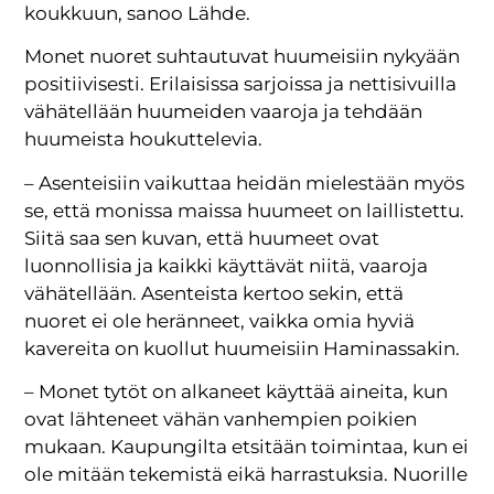
koukkuun, sanoo Lähde.
Monet nuoret suhtautuvat huumeisiin nykyään
positiivisesti. Erilaisissa sarjoissa ja nettisivuilla
vähätellään huumeiden vaaroja ja tehdään
huumeista houkuttelevia.
– Asenteisiin vaikuttaa heidän mielestään myös
se, että monissa maissa huumeet on laillistettu.
Siitä saa sen kuvan, että huumeet ovat
luonnollisia ja kaikki käyttävät niitä, vaaroja
vähätellään. Asenteista kertoo sekin, että
nuoret ei ole heränneet, vaikka omia hyviä
kavereita on kuollut huumeisiin Haminassakin.
– Monet tytöt on alkaneet käyttää aineita, kun
ovat lähteneet vähän vanhempien poikien
mukaan. Kaupungilta etsitään toimintaa, kun ei
ole mitään tekemistä eikä harrastuksia. Nuorille