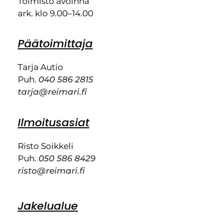
Toimisto avoinna
ark. klo 9.00–14.00
Päätoimittaja
Tarja Autio
Puh.
040 586 2815
tarja@reimari.fi
Ilmoitusasiat
Risto Soikkeli
Puh.
050 586 8429
risto@reimari.fi
Jakelualue