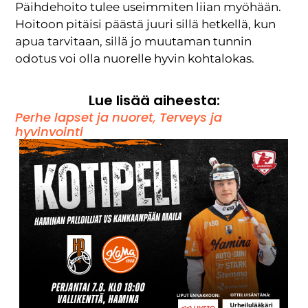
Päihdehoito tulee useimmiten liian myöhään.
Hoitoon pitäisi päästä juuri sillä hetkellä, kun
apua tarvitaan, sillä jo muutaman tunnin
odotus voi olla nuorelle hyvin kohtalokas.
Lue lisää aiheesta:
Perhe lapset ja nuoret
,
Terveys ja
hyvinvointi