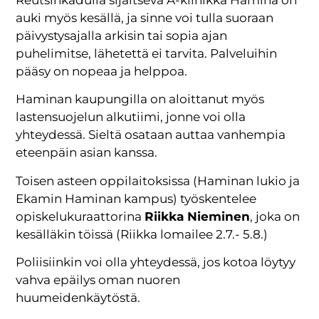
auki myös kesällä, ja sinne voi tulla suoraan
päivystysajalla arkisin tai sopia ajan
puhelimitse, lähetettä ei tarvita. Palveluihin
pääsy on nopeaa ja helppoa.
Haminan kaupungilla on aloittanut myös
lastensuojelun alkutiimi, jonne voi olla
yhteydessä. Sieltä osataan auttaa vanhempia
eteenpäin asian kanssa.
Toisen asteen oppilaitoksissa (Haminan lukio ja
Ekamin Haminan kampus) työskentelee
opiskelukuraattorina
Riikka Nieminen
, joka on
kesälläkin töissä (Riikka lomailee 2.7.- 5.8.)
Poliisiinkin voi olla yhteydessä, jos kotoa löytyy
vahva epäilys oman nuoren
huumeidenkäytöstä.