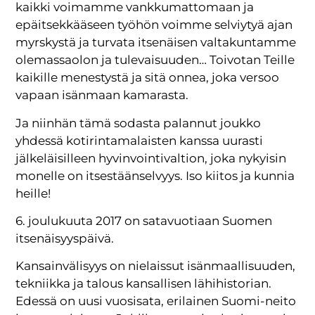
kaikki voimamme vankkumattomaan ja
epäitsekkääseen työhön voimme selviytyä ajan
myrskystä ja turvata itsenäisen valtakuntamme
olemassaolon ja tulevaisuuden… Toivotan Teille
kaikille menestystä ja sitä onnea, joka versoo
vapaan isänmaan kamarasta.
Ja niinhän tämä sodasta palannut joukko
yhdessä kotirintamalaisten kanssa uurasti
jälkeläisilleen hyvinvointivaltion, joka nykyisin
monelle on itsestäänselvyys. Iso kiitos ja kunnia
heille!
6. joulukuuta 2017 on satavuotiaan Suomen
itsenäisyyspäivä.
Kansainvälisyys on nielaissut isänmaallisuuden,
tekniikka ja talous kansallisen lähihistorian.
Edessä on uusi vuosisata, erilainen Suomi-neito