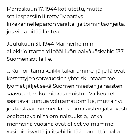
Marraskuun 17. 1944 kotiutettu, mutta
sotilaspassiin liitetty ”Määräys
liikekannellepanon varalta” ja toimintaohjeita,
jos vielä pitää lähteä.
Joulukuun 31. 1944 Mannerheimin
allekirjoittama Ylipäällikön päiväkäsky No 137
Suomen sotilaille.
… Kun on tämä kaikki takanamme; jäljellä ovat
kestettyjen sotavuosien yhteiskuntaamme
lyömät jäljet sekä Suomen miesten ja naisten
saavutusten kunniakas muisto… Vaikeudet
saattavat tuntua voittamattomilta, mutta nyt
jos koskaan on meidän suomalaisten jatkuvasti
osoitettava niitä ominaisuuksia, jotka
menneinä vuosina ovat olleet voimamme:
yksimielisyyttä ja itsehillintää. Jännittämällä