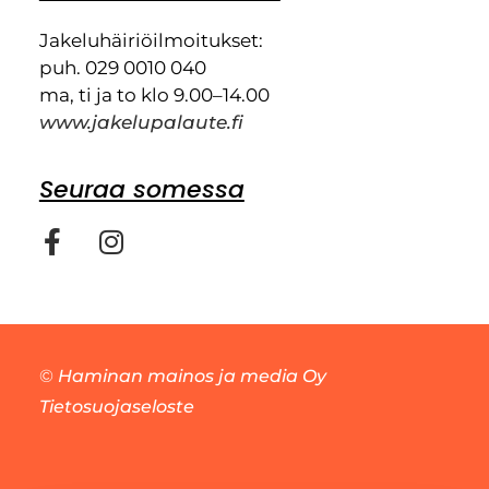
Jakeluhäiriöilmoitukset:
puh. 029 0010 040
ma, ti ja to klo 9.00–14.00
www.jakelupalaute.fi
Seuraa somessa
©
Haminan mainos ja media Oy
Tietosuojaseloste