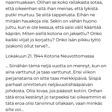
naarmuakaan. Olihan se koko railakasta sotaa,
että oikeenhan sitä ihan meinas, että tykistä
putki murtuu. Se siitä tappelusta. Eihän ne
mitään hauskoja ole. Sekin on vähän huono
juttu, kun ei ole kessua, että saisi välil kääntää
käprän. Miten siellä kotona on jaksettu? Onko
kaikki viljat jo korjattu? Onko isän pikku tyttö
(siskoni) ollut terve?…
Lokakuun 21. 1944 Kotona Neuvottomassa
… Siinähän tämä neljä vuotta on mennyt, kun on
aina varttunut ja taas varttunut. Ensi viikon
perjanataina on sitte taas merkkipäivä. Siispä
parhaat onnitteluni neljävuotishääpäivän
johdosta. Olisi kivaa, jos pääsisit kotiin. Onhan
tätä eroa kestänyt jo tarpeeksi tai oikeammin ei
tätä eroa olisi tarvinnut ollakaan, vaan minkäs
sille voi…