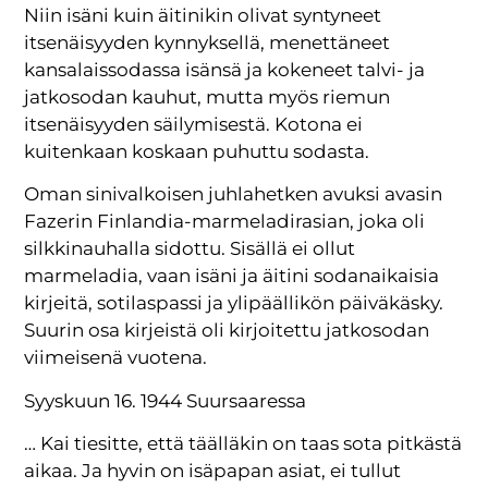
Niin isäni kuin äitinikin olivat syntyneet
itsenäisyyden kynnyksellä, menettäneet
kansalaissodassa isänsä ja kokeneet talvi- ja
jatkosodan kauhut, mutta myös riemun
itsenäisyyden säilymisestä. Kotona ei
kuitenkaan koskaan puhuttu sodasta.
Oman sinivalkoisen juhlahetken avuksi avasin
Fazerin Finlandia-marmeladirasian, joka oli
silkkinauhalla sidottu. Sisällä ei ollut
marmeladia, vaan isäni ja äitini sodanaikaisia
kirjeitä, sotilaspassi ja ylipäällikön päiväkäsky.
Suurin osa kirjeistä oli kirjoitettu jatkosodan
viimeisenä vuotena.
Syyskuun 16. 1944 Suursaaressa
… Kai tiesitte, että täälläkin on taas sota pitkästä
aikaa. Ja hyvin on isäpapan asiat, ei tullut