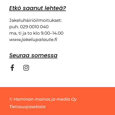
Etkö saanut lehteä?
Jakeluhäiriöilmoitukset:
puh. 029 0010 040
ma, ti ja to klo 9.00–14.00
www.jakelupalaute.fi
Seuraa somessa
©
Haminan mainos ja media Oy
Tietosuojaseloste