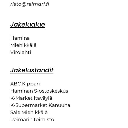
risto@reimari.fi
Jakelualue
Hamina
Miehikkälä
Virolahti
Jakeluständit
ABC Kippari
Haminan S-ostoskeskus
K-Market Itäväylä
K-Supermarket Kanuuna
Sale Miehikkälä
Reimarin toimisto