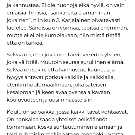
ja kannustaa. Ei ole huonoja eikä hyviä, on vain
erilaisia ihmisiä, ”sankareita elämän ihan
jokainen”, niin kuin J. Karjalainen oivaltavasti
laulelee. Sanoissa on voimaa, teoissa enemmän,
mutta ellei ole kumpiakaan, niin mistä tietää,
että on tärkeä.
Selvää on, että jokainen tarvitsee edes yhden,
joka välittää. Muutoin seuraa surullinen elämä.
Selvää on sekin, että kannustus, kauneus ja
hyvyys antavat potkua kaikille ja kaikkialla,
etenkin koulumaailmaan, joka sateisen
kesäloman jälkeen avaa ovensa alkavaan
kouluvuoteen ja uusiin haasteisiin.
Koulu on se paikka, jossa kaikki tavat kohtaavat.
On hankalaa saada yhteiset pelisäännöt
toimimaan, koska suhtautuminen elämään ja
toisiin ihmisiin mallinnetaan monenkirjavasta