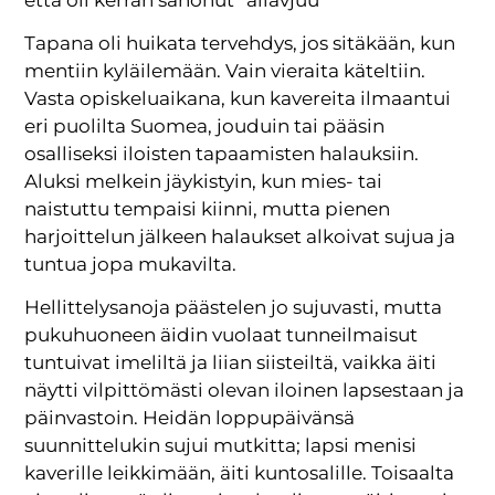
Tapana oli huikata tervehdys, jos sitäkään, kun
mentiin kyläilemään. Vain vieraita käteltiin.
Vasta opiskeluaikana, kun kavereita ilmaantui
eri puolilta Suomea, jouduin tai pääsin
osalliseksi iloisten tapaamisten halauksiin.
Aluksi melkein jäykistyin, kun mies- tai
naistuttu tempaisi kiinni, mutta pienen
harjoittelun jälkeen halaukset alkoivat sujua ja
tuntua jopa mukavilta.
Hellittelysanoja päästelen jo sujuvasti, mutta
pukuhuoneen äidin vuolaat tunneilmaisut
tuntuivat imeliltä ja liian siisteiltä, vaikka äiti
näytti vilpittömästi olevan iloinen lapsestaan ja
päinvastoin. Heidän loppupäivänsä
suunnittelukin sujui mutkitta; lapsi menisi
kaverille leikkimään, äiti kuntosalille. Toisaalta