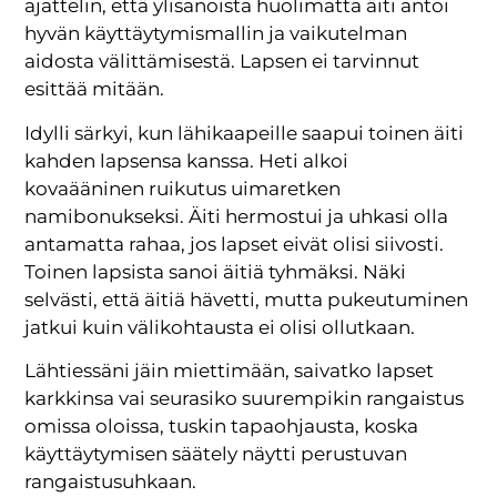
ajattelin, että ylisanoista huolimatta äiti antoi
hyvän käyttäytymismallin ja vaikutelman
aidosta välittämisestä. Lapsen ei tarvinnut
esittää mitään.
Idylli särkyi, kun lähikaapeille saapui toinen äiti
kahden lapsensa kanssa. Heti alkoi
kovaääninen ruikutus uimaretken
namibonukseksi. Äiti hermostui ja uhkasi olla
antamatta rahaa, jos lapset eivät olisi siivosti.
Toinen lapsista sanoi äitiä tyhmäksi. Näki
selvästi, että äitiä hävetti, mutta pukeutuminen
jatkui kuin välikohtausta ei olisi ollutkaan.
Lähtiessäni jäin miettimään, saivatko lapset
karkkinsa vai seurasiko suurempikin rangaistus
omissa oloissa, tuskin tapaohjausta, koska
käyttäytymisen säätely näytti perustuvan
rangaistusuhkaan.