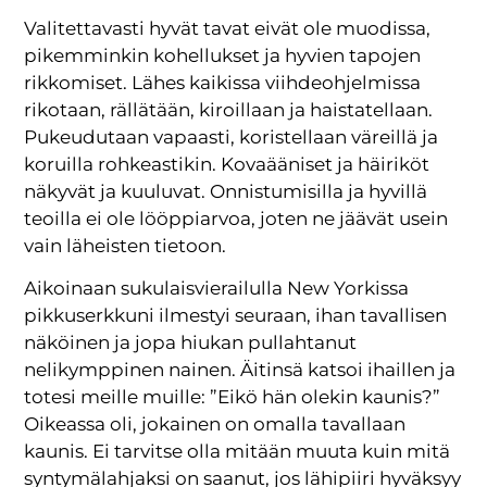
Valitettavasti hyvät tavat eivät ole muodissa,
pikemminkin kohellukset ja hyvien tapojen
rikkomiset. Lähes kaikissa viihdeohjelmissa
rikotaan, rällätään, kiroillaan ja haistatellaan.
Pukeudutaan vapaasti, koristellaan väreillä ja
koruilla rohkeastikin. Kovaääniset ja häiriköt
näkyvät ja kuuluvat. Onnistumisilla ja hyvillä
teoilla ei ole lööppiarvoa, joten ne jäävät usein
vain läheisten tietoon.
Aikoinaan sukulaisvierailulla New Yorkissa
pikkuserkkuni ilmestyi seuraan, ihan tavallisen
näköinen ja jopa hiukan pullahtanut
nelikymppinen nainen. Äitinsä katsoi ihaillen ja
totesi meille muille: ”Eikö hän olekin kaunis?”
Oikeassa oli, jokainen on omalla tavallaan
kaunis. Ei tarvitse olla mitään muuta kuin mitä
syntymälahjaksi on saanut, jos lähipiiri hyväksyy