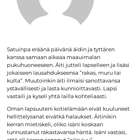
Satuinpa eräänä päivänä äidin ja tyttären
kanssa samaan aikaaa maauimalan
pukuhuoneeseen. Äiti jutteli lapselleen ja lisäsi
jokaiseen lausahdukseensa ”rakas, muru tai
kulta”. Muutoinkin äiti ilmaisi sanottavansa
ystävällisesti ja lasta kunnioittavasti. Lapsi
vastaili ja kyseli yhtä lailla kohteliaasti.
Oman lapsuuteni kotielämään eivät kuuluneet
hellittelysanat eivätkä halaukset. Äitinikin
kerran mietiskeli, oliko isäni koskaan
tunnustanut rakastavansa häntä. Isäni vastasi,
että oli kerran sanonut ”ailavjuu”