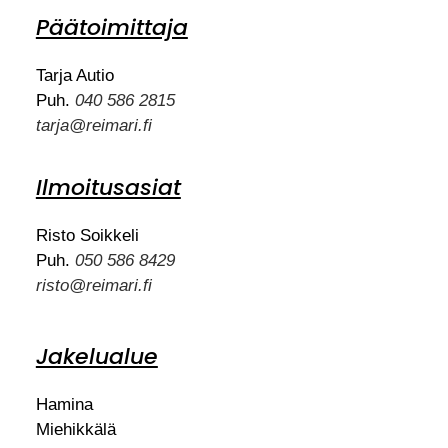
Päätoimittaja
Tarja Autio
Puh.
040 586 2815
tarja@reimari.fi
Ilmoitusasiat
Risto Soikkeli
Puh.
050 586 8429
risto@reimari.fi
Jakelualue
Hamina
Miehikkälä