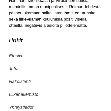
Haminan, Miehikkälän ja Virolahden uutisia
mahdollisimman monipuolisesti. Reimari-lehdestä
pääset lukemaan paikallisten ihmisten tarinoita
sekä liike-elämän kuulumisia positiivisella
otteella, negatiivisia asioita piilottelematta.
Linkit
Etusivu
Jutut
Näköislehti
Liikehakemisto
Yhteystiedot