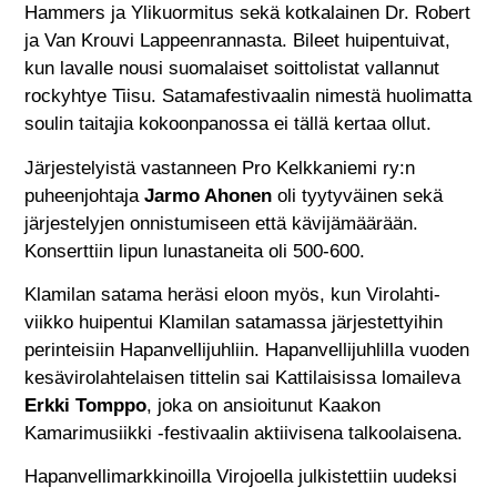
Hammers ja Ylikuormitus sekä kotkalainen Dr. Robert
ja Van Krouvi Lappeenrannasta. Bileet huipentuivat,
kun lavalle nousi suomalaiset soittolistat vallannut
rockyhtye Tiisu. Satamafestivaalin nimestä huolimatta
soulin taitajia kokoonpanossa ei tällä kertaa ollut.
Järjestelyistä vastanneen Pro Kelkkaniemi ry:n
puheenjohtaja
Jarmo Ahonen
oli tyytyväinen sekä
järjestelyjen onnistumiseen että kävijämäärään.
Konserttiin lipun lunastaneita oli 500-600.
Klamilan satama heräsi eloon myös, kun Virolahti-
viikko huipentui Klamilan satamassa järjestettyihin
perinteisiin Hapanvellijuhliin. Hapanvellijuhlilla vuoden
kesävirolahtelaisen tittelin sai Kattilaisissa lomaileva
Erkki Tomppo
, joka on ansioitunut Kaakon
Kamarimusiikki -festivaalin aktiivisena talkoolaisena.
Hapanvellimarkkinoilla Virojoella julkistettiin uudeksi