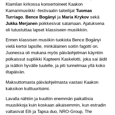
Klamilan kirkossa konsertoineet Kaakon
Kamarimusiikki -festivaalin taiteilijat
Tuomas
Turriago
,
Bence Bogányi
ja
Maria Krykov
sekä
Jukka Merjanen
poikkesivat satamaan. Ajatuksena
oli tutustuttaa lapset klassiseen musiikkiin.
Ennen klassisen musiikin tuokiota Bence Bogányi
vielä kertoi lapsille, minkälainen soitin fagotti on.
Juonessa oli mukana myös päiväohjelman käyntiin
polkaissut supliikki Kapteeni Kaskelotti, joka sai äidit
ja isätkin hyvälle tuulelle, ja piti tunnelmaa yllä koko
iltapäivän.
Maksuttomasta päiväohjelmasta vastasi Kaakon
kaksikon kulttuuritoimi.
Lavalla nähtiin ja kuultiin enemmän paikallisia
muusikkoja kuin koskaan aikaisemmin, kun estradin
valtasivat Elli ja Tapsa duo, NRO-Group, The