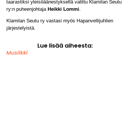
taarastiksi yleisöäänestyksellä valittu Klamilan Seutu
ry:n puheenjohtaja
Heikki Lommi
.
Klamilan Seutu ry vastasi myös Hapanvellijuhlien
järjestelyistä.
Lue lisää aiheesta:
Musiikki