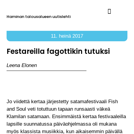
Haminan talousalueen uutislehti
Ilmoita Reimarissa
11. heinä 2017
Festareilla fagottikin tutuksi
Leena Elonen
Jo viidettä kertaa järjestetty satamafestivaali Fish
and Soul veti totuttuun tapaan runsaasti väkeä
Klamilan satamaan. Ensimmäistä kertaa festivaaleilla
lapsille suunnatussa päiväohjelmassa oli mukana
myös klassista musiikkia, kun aikaisemmin päivällä