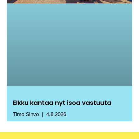
Elkku kantaa nyt isoa vastuuta
Timo Sihvo
4.8.2026