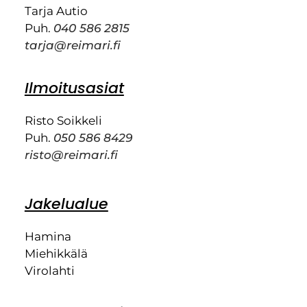
Tarja Autio
Puh.
040 586 2815
tarja@reimari.fi
Ilmoitusasiat
Risto Soikkeli
Puh.
050 586 8429
risto@reimari.fi
Jakelualue
Hamina
Miehikkälä
Virolahti