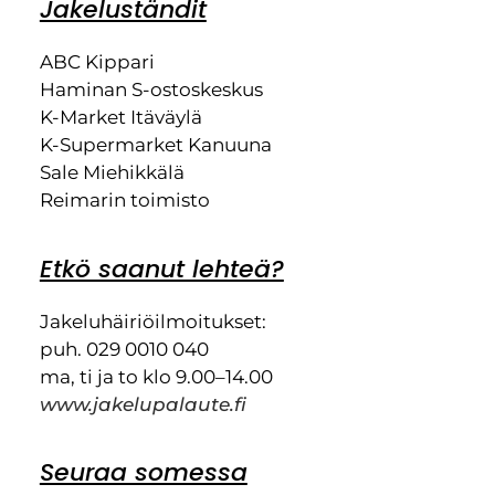
Jakeluständit
ABC Kippari
Haminan S-ostoskeskus
K-Market Itäväylä
K-Supermarket Kanuuna
Sale Miehikkälä
Reimarin toimisto
Etkö saanut lehteä?
Jakeluhäiriöilmoitukset:
puh. 029 0010 040
ma, ti ja to klo 9.00–14.00
www.jakelupalaute.fi
Seuraa somessa