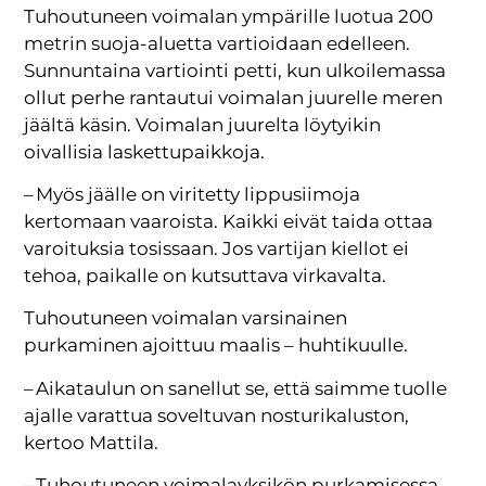
Tuhoutuneen voimalan ympärille luotua 200
metrin suoja-aluetta vartioidaan edelleen.
Sunnuntaina vartiointi petti, kun ulkoilemassa
ollut perhe rantautui voimalan juurelle meren
jäältä käsin. Voimalan juurelta löytyikin
oivallisia laskettupaikkoja.
– Myös jäälle on viritetty lippusiimoja
kertomaan vaaroista. Kaikki eivät taida ottaa
varoituksia tosissaan. Jos vartijan kiellot ei
tehoa, paikalle on kutsuttava virkavalta.
Tuhoutuneen voimalan varsinainen
purkaminen ajoittuu maalis – huhtikuulle.
– Aikataulun on sanellut se, että saimme tuolle
ajalle varattua soveltuvan nosturikaluston,
kertoo Mattila.
– Tuhoutuneen voimalayksikön purkamisessa