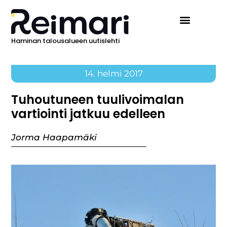
Haminan talousalueen uutislehti
14. helmi 2017
Tuhoutuneen tuulivoimalan
vartiointi jatkuu edelleen
Jorma Haapamäki