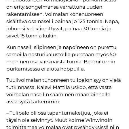
on erityisongelmansa verrattuna uuden
rakentamiseen. Voimalan konehuoneen
sisältävä osa naselli painaa jo 125 tonnia. Napa,
johon siivet kiinnittyvät, painaa 30 tonnia ja
siivet 15 tonnia kukin.
Kun naselli siipineen ja napoineen on purettu,
samoilla nosturikalustoilla puretaan myös 50-
metrinen osa varsinaista tornia. Betonitornin
purkamisessa ei aiota hoppuilla.
Tuulivoimalan tuhonneen tulipalon syy on vielä
tutkinnassa. Kalevi Mattila uskoo, että vasta
voimalan nasellin saaminen maan pinnalle
avaa syitä tarkemmin.
– Tulipalo oli osa tapahtumaketjua, joka ei
täysin ole selvinnyt. Muut kolme Winwindin
toimittamaa voimalaa ovat pysähdyksissä niin