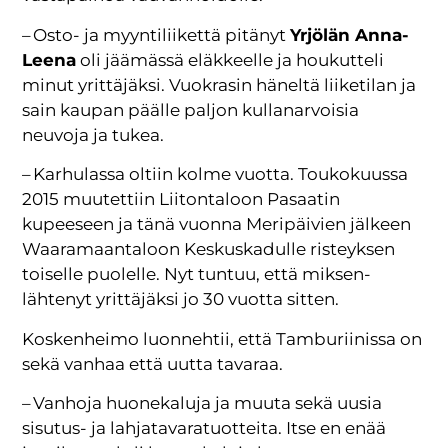
– Osto- ja myyntiliikettä pitänyt
Yrjölän Anna-
Leena
oli jäämässä eläkkeelle ja houkutteli
minut yrittäjäksi. Vuokrasin häneltä liiketilan ja
sain kaupan päälle paljon kullanarvoisia
neuvoja ja tukea.
– Karhulassa oltiin kolme vuotta. Toukokuussa
2015 muutettiin Liiton­taloon Pasaatin
kupeeseen ja tänä vuonna Meripäivien jälkeen
Waa­ra­maan­taloon Keskuskadulle risteyksen
toiselle puolelle. Nyt tuntuu, että miks­en­
lähtenyt yrittäjäksi jo 30 vuotta sitten.
Koskenheimo luonnehtii, että Tamburiinissa on
sekä vanhaa että uutta tavaraa.
– Vanhoja huonekaluja ja muuta sekä uusia
sisutus- ja lahjatavaratuotteita. Itse en enää