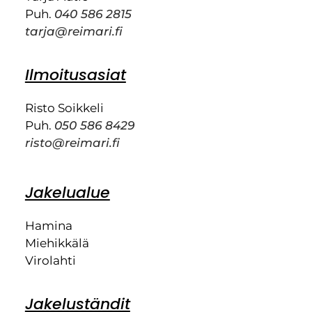
Puh.
040 586 2815
tarja@reimari.fi
Ilmoitusasiat
Risto Soikkeli
Puh.
050 586 8429
risto@reimari.fi
Jakelualue
Hamina
Miehikkälä
Virolahti
Jakeluständit