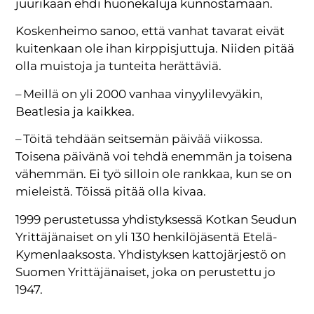
juurikaan ehdi huonekaluja kunnostamaan.
Koskenheimo sanoo, että vanhat tavarat eivät
kuitenkaan ole ihan kirppisjuttuja. Niiden pitää
olla muistoja ja tunteita herättäviä.
– Meillä on yli 2000 vanhaa vinyylilevyäkin,
Beat­lesia ja kaikkea.
– Töitä tehdään seitsemän päivää viikossa.
Toisena päivänä voi tehdä enemmän ja toisena
vähemmän. Ei työ silloin ole rankkaa, kun se on
mieleistä. Töissä pitää olla kivaa.
1999 perustetussa yhdistyksessä Kotkan Seudun
Yrittäjänaiset on yli 130 henkilöjäsentä Etelä-
Kymenlaaksosta. Yhdistyksen kattojärjestö on
Suomen Yrittäjänaiset, joka on perustettu jo
1947.