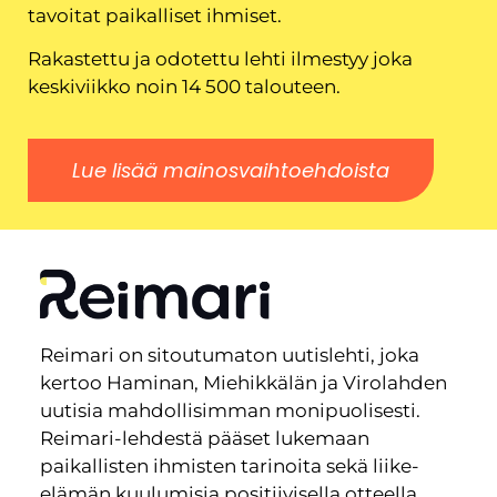
tavoitat paikalliset ihmiset.
Rakastettu ja odotettu lehti ilmestyy joka
keskiviikko noin 14 500 talouteen.
Lue lisää mainosvaihtoehdoista
Reimari on sitoutumaton uutislehti, joka
kertoo Haminan, Miehikkälän ja Virolahden
uutisia mahdollisimman monipuolisesti.
Reimari-lehdestä pääset lukemaan
paikallisten ihmisten tarinoita sekä liike-
elämän kuulumisia positiivisella otteella,