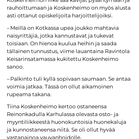
Koskenheimon liike saa kävijät pysähtymään ja
rauhoittumaan ja Koskenheimo on myös alusta
asti ottanut opiskelijoita harjoittelijoiksi.
– Meillä on Kotkassa upea joukko mahtavia
naisyrittäjiä, jotka kannustavat ja tukevat
toisiaan. On hienoa kuulua heihin ja saada
tällainen tunnustus, viime lauantaina Ravintola
Keisarinsatamassa kukitettu Koskenheimo
sanoo.
– Palkinto tuli kyllä sopivaan saumaan. Se antaa
voimia jatkaa. Tässä on ollut aikamoinen
rupeama takana.
Tiina Koskenheimo kertoo ostaneensa
Reinonkadulla Karhulassa olevasta osto- ja
myyntiliikkeestä huonokuntoisia huonekaluja
ja kunnostaneensa niitä. Se oli ollut hyvää
vastapainoa vauvanhoidolle.