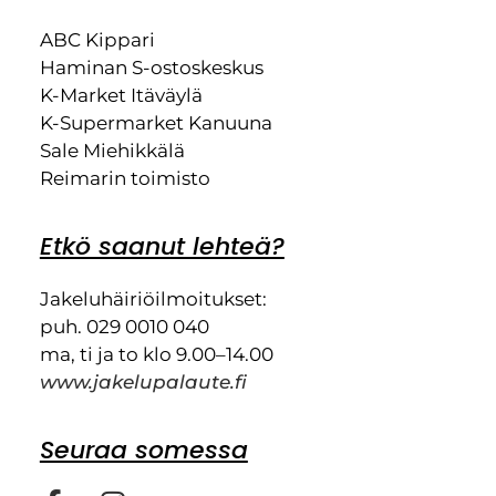
ABC Kippari
Haminan S-ostoskeskus
K-Market Itäväylä
K-Supermarket Kanuuna
Sale Miehikkälä
Reimarin toimisto
Etkö saanut lehteä?
Jakeluhäiriöilmoitukset:
puh. 029 0010 040
ma, ti ja to klo 9.00–14.00
www.jakelupalaute.fi
Seuraa somessa