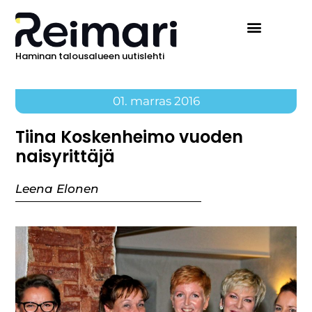
Haminan talousalueen uutislehti
01. marras 2016
Tiina Koskenheimo vuoden
naisyrittäjä
Leena Elonen