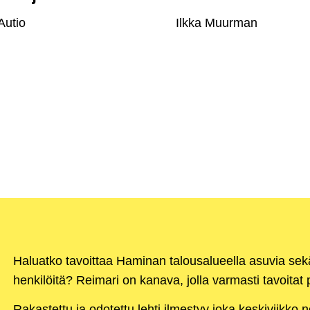
Autio
Ilkka Muurman
Haluatko tavoittaa Haminan talousalueella asuvia se
henkilöitä? Reimari on kanava, jolla varmasti tavoitat p
Rakastettu ja odotettu lehti ilmestyy joka keskiviikko 