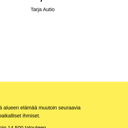
Tarja Autio
kä alueen elämää muutoin seuraavia
aikalliset ihmiset.
noin 14 500 talouteen.