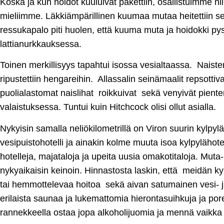
Koska ja kun hoidot kuuluivat pakettiin, osallistuimme ni
mieliimme. Läkkiämpärillinen kuumaa mutaa heitettiin sel
ressukapalo piti huolen, että kuuma muta ja hoidokki py
lattianurkkauksessa.
Toinen merkillisyys tapahtui isossa vesialtaassa. Naist
ripustettiin hengareihin. Allassalin seinämaalit repsotti
puolialastomat naislihat roikkuivat sekä venyivät pien
valaistuksessa. Tuntui kuin Hitchcock olisi ollut asialla.
Nykyisin samalla neliökilometrillä on Viron suurin kylpylä
vesipuistohotelli ja ainakin kolme muuta isoa kylpylähotel
hotelleja, majataloja ja upeita uusia omakotitaloja. Muta- 
nykyaikaisin keinoin. Hinnastosta laskin, että meidän kylpy
tai hemmottelevaa hoitoa sekä aivan satumainen vesi- 
erilaista saunaa ja lukemattomia hierontasuihkuja ja pore
rannekkeella ostaa jopa alkoholijuomia ja mennä vaikka