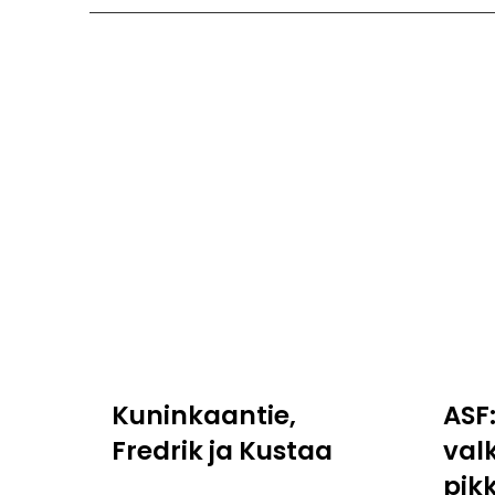
Kuninkaantie,
ASF
Fredrik ja Kustaa
val
pik