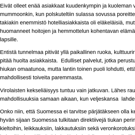
Eivät olleet enää asiakkaat kuudenkympin ja kuoleman vä
mummoonkin, kun polskuteltiin sulassa sovussa poreitte
takiakin enemmistö hotelliasiakkaista oli eläkeläisiä, 
huomanneet hoitojen ja hemmottelun kohentavan elämän
lapsille.
Entistä tunnelmaa pitivät yllä paikallinen ruoka, kulttuuri
pitää huolta asiakkaista. Edulliset palvelut, jotka perustu
hiukan omaatunoa, mutta lantin toinen puoli lohdutti, ett
mahdollisesti toiveita paremmasta.
Virolaisten kekseliäisyys tuntuu vain jatkuvan. Lähes raun
mahdollisuuksia samaan aikaan, kun veljeskansa lahden to
Onko niin, että Suomessa ei tarvitse pärjätäkseen olla k
hyvän sijaan Suomessa tulkitaan direktiivejä tiukan perin
kieltoihin, leikkauksiin, lakkautuksiin sekä veronkorotuks