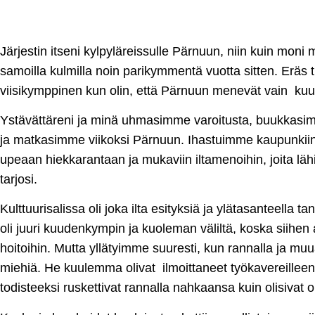
Järjestin itseni kylpyläreissulle Pärnuun, niin kuin moni
samoilla kulmilla noin parikymmentä vuotta sitten. Eräs tut
viisikymppinen kun olin, että Pärnuun menevät vain kuu
Ystävättäreni ja minä uhmasimme varoitusta, buukkas
ja matkasimme viikoksi Pärnuun. Ihastuimme kaupunkiin
upeaan hiekkarantaan ja mukaviin iltamenoihin, joita läh
tarjosi.
Kulttuurisalissa oli joka ilta esityksiä ja ylätasanteella t
oli juuri kuudenkympin ja kuoleman väliltä, koska siihen
hoitoihin. Mutta yllätyimme suuresti, kun rannalla ja mu
miehiä. He kuulemma olivat ilmoittaneet työkavereillee
todisteeksi ruskettivat rannalla nahkaansa kuin olisivat