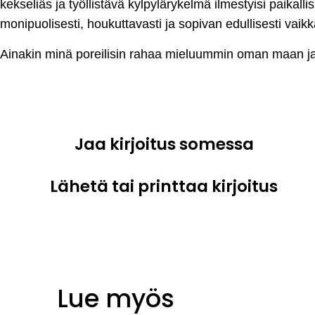
kekseliäs ja työllistävä kylpylärykelmä ilmestyisi paikallis
monipuolisesti, houkuttavasti ja sopivan edullisesti vaikk
Ainakin minä poreilisin rahaa mieluummin oman maan j
Jaa kirjoitus somessa
Lähetä tai printtaa kirjoitus
Lue myös