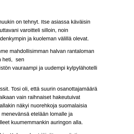
 muukin on tehnyt. Itse asiassa käväisin
tavani varoitteli silloin, noin
denkympin ja kuoleman välillä olevat.
imme mahdollisimman halvan rantaloman
 heti, sen
istön vauraampi ja uudempi kylpylähotelli
anssit. Tosi oli, että suurin osanottajamäärä
 aikaan vain raihnaiset hakeutuivat
uallakin näkyi nuorehkoja suomalaisia
n menevänsä etelään lomalle ja
 olleet kuumemmankin auringon alla.