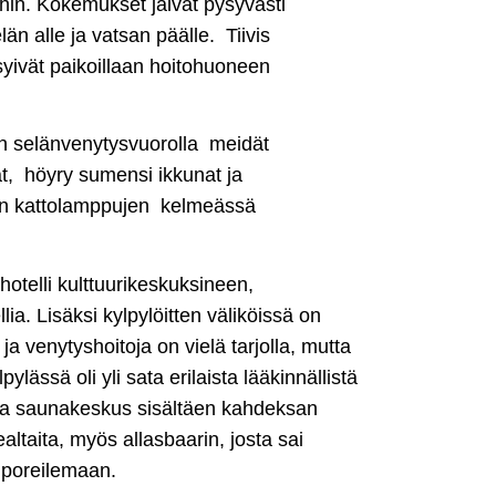
ihin. Kokemukset jäivät pysyvästi
än alle ja vatsan päälle. Tiivis
syivät paikoillaan hoitohuoneen
en selänvenytysvuorolla meidät
vat, höyry sumensi ikkunat ja
ten kattolamppujen kelmeässä
hotelli kulttuurikeskuksineen,
lia. Lisäksi kylpylöitten väliköissä on
ja venytyshoitoja on vielä tarjolla, mutta
lässä oli yli sata erilaista lääkinnällistä
ja saunakeskus sisältäen kahdeksan
altaita, myös allasbaarin, josta sai
 poreilemaan.