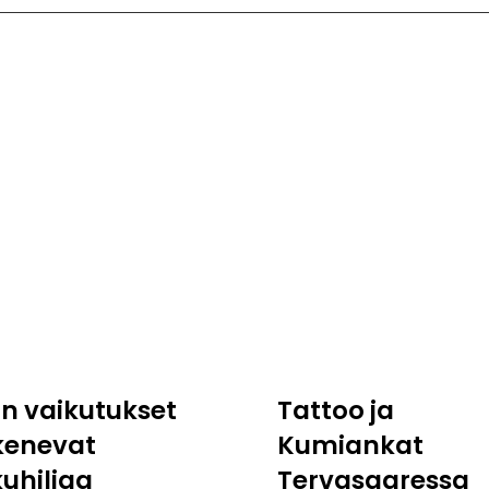
:n vaikutukset
Tattoo ja
kenevat
Kumiankat
kuhiljaa
Tervasaaressa