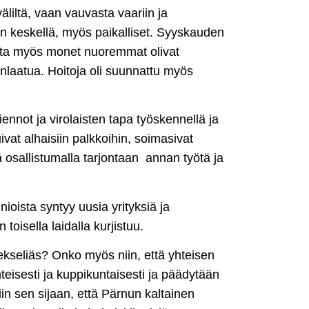
liltä, vaan vauvasta vaariin ja
n keskellä, myös paikalliset. Syyskauden
mutta myös monet nuoremmat olivat
laatua. Hoitoja oli suunnattu myös
riennot ja virolaisten tapa työskennellä ja
ivat alhaisiin palkkoihin, soimasivat
ä osallistumalla tarjontaan annan työtä ja
ioista syntyy uusia yrityksiä ja
isella laidalla kurjistuu.
ekseliäs? Onko myös niin, että yhteisen
teisesti ja kuppikuntaisesti ja päädytään
iin sen sijaan, että Pärnun kaltainen