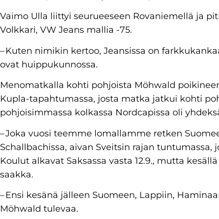
Vaimo Ulla liittyi seurueeseen Rovaniemellä ja p
Volkkari, VW Jeans mallia -75.
– Kuten nimikin kertoo, Jeansissa on farkkukanka
ovat huippukunnossa.
Menomatkalla kohti pohjoista Möhwald poikineen p
Kupla-tapahtumassa, josta matka jatkui kohti po
pohjoisimmassa kolkassa Nordcapissa oli yhdeks
– Joka vuosi teemme lomallamme retken Suomeen.
Schallbachissa, aivan Sveitsin rajan tuntumassa,
Koulut alkavat Saksassa vasta 12.9., mutta kesäl
saakka.
– Ensi kesänä jälleen Suomeen, Lappiin, Haminaan
Möhwald tulevaa.