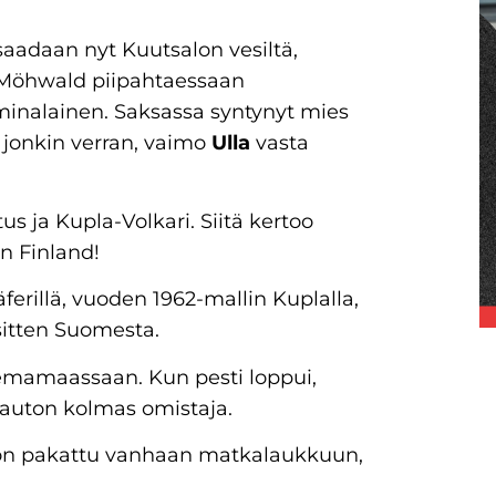
saadaan nyt Kuutsalon vesiltä,
 Möh­wald piipahtaessaan
minalainen. Saksassa syntynyt mies
jonkin verran, vaimo
Ulla
vasta
us ja Kupla-Volkari. Siitä kertoo
n Finland!
rillä, vuoden 1962-mallin Kuplalla,
 sitten Suomesta.
semamaassaan. Kun pesti loppui,
 auton kolmas omistaja.
iö on pakattu vanhaan matkalaukkuun,