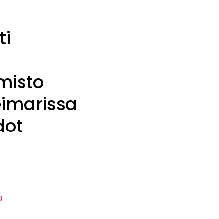
ti
misto
eimarissa
dot
a