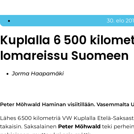
30. elo 20
Kuplalla 6 500 kilomet
lomareissu Suomeen
Jorma Haapamäki
Peter Möhwald Haminan visiitillään. Vasemmalta Ulla
Lähes 6 500 kilometriä VW Kuplalla Etelä-Saksas
takaisin. Saksalainen
Peter Möhwald
teki perhein