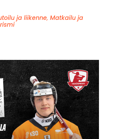
toilu ja liikenne
,
Matkailu ja
rismi