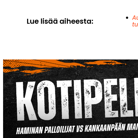
Au
Lue lisää aiheesta:
tu