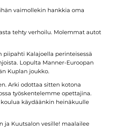
itihän vaimollekin hankkia oma
asta tehty verhoilu. Molemmat autot
iipahti Kalajoella perinteisessä
hjoista. Lopulta Manner-Euroopan
än Kuplan joukko.
 Arki odottaa sitten kotona
 jossa työskentelemme opettajina.
lä koulua käydäänkin heinäkuulle
 ja Kuutsalon vesille! maalailee