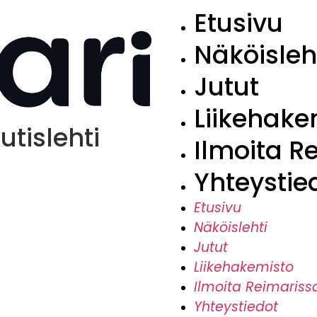
Etusivu
Näköisleh
Jutut
Liikehake
tislehti
Ilmoita R
Yhteystie
Etusivu
Näköislehti
Jutut
Liikehakemisto
Ilmoita Reimariss
Yhteystiedot