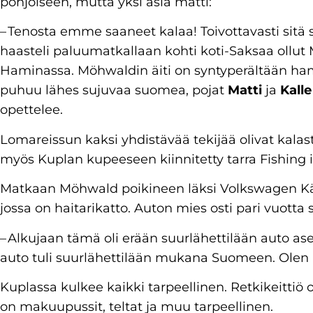
pohjoiseen, mutta yksi asia mätti:
– Tenosta emme saaneet kalaa! Toivottavasti sitä 
haasteli paluumatkallaan kohti koti-Saksaa ollut
Haminassa. Möhwaldin äiti on syntyperältään ha
puhuu lähes sujuvaa suomea, pojat
Matti
ja
Kalle
opettelee.
Lomareissun kaksi yhdistävää tekijää olivat kalast
myös Kuplan kupeeseen kiinnitetty tarra Fishing i
Matkaan Möhwald poikineen läksi Volkswagen Käfe
jossa on haitarikatto. Auton mies osti pari vuotta
– Alkujaan tämä oli erään suurlähettilään auto a
auto tuli suurlähettilään mukana Suomeen. Olen
Kuplassa kulkee kaikki tarpeellinen. Retkikeitt
on makuupussit, teltat ja muu tarpeellinen.