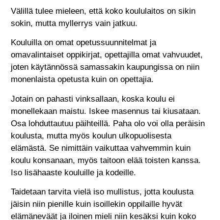
Välillä tulee mieleen, että koko koululaitos on sikin
sokin, mutta myllerrys vain jatkuu.
Kouluilla on omat opetussuunnitelmat ja
omavalintaiset oppikirjat, opettajilla omat vahvuudet,
joten käytännössä samassakin kaupungissa on niin
monenlaista opetusta kuin on opettajia.
Jotain on pahasti vinksallaan, koska koulu ei
monellekaan maistu. Iskee masennus tai kiusataan.
Osa lohduttautuu päihteillä. Paha olo voi olla peräisin
koulusta, mutta myös koulun ulkopuolisesta
elämästä. Se nimittäin vaikuttaa vahvemmin kuin
koulu konsanaan, myös taitoon elää toisten kanssa.
Iso lisähaaste kouluille ja kodeille.
Taidetaan tarvita vielä iso mullistus, jotta koulusta
jäisin niin pienille kuin isoillekin oppilaille hyvät
elämäneväät ja iloinen mieli niin kesäksi kuin koko