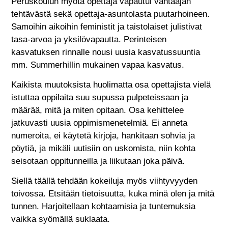
Peruskoulun myötä opettaja vapautui vahtaajan
tehtävästä sekä opettaja-asuntolasta puutarhoineen.
Samoihin aikoihin feministit ja taistolaiset julistivat
tasa-arvoa ja yksilövapautta. Perinteisen
kasvatuksen rinnalle nousi uusia kasvatussuuntia
mm. Summerhillin mukainen vapaa kasvatus.
Kaikista muutoksista huolimatta osa opettajista vielä
istuttaa oppilaita suu supussa pulpeteissaan ja
määrää, mitä ja miten opitaan. Osa kehittelee
jatkuvasti uusia oppimismenetelmiä. Ei anneta
numeroita, ei käytetä kirjoja, hankitaan sohvia ja
pöytiä, ja mikäli uutisiin on uskomista, niin kohta
seisotaan oppitunneilla ja liikutaan joka päivä.
Siellä täällä tehdään kokeiluja myös viihtyvyyden
toivossa. Etsitään tietoisuutta, kuka minä olen ja mitä
tunnen. Harjoitellaan kohtaamisia ja tuntemuksia
vaikka syömällä suklaata.