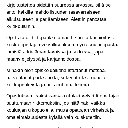
kirjoitustaitoa pidettiin suuressa arvossa, sillä se
antoi kaikille mahdollisuuden tasavertaiseen
aikuisuuteen ja pärjäämiseen. Alettiin panostaa
kyläkouluihin.
Opettaja oli tietopankki ja nautti suurta kunnioitusta,
koska opettajan velvollisuuksiin myös kuului opastaa
ihmisiä arkielämän tavoissa ja taidoissa, jopa
maanvieljelyssä ja karjanhoidossa.
Minäkin olen opiskeluaikana istuttanut metsää,
harventanut porkkanoita, kitkenut rikkaruohoja
kukkapenkeistä ja hoitanut jopa lehmiä.
Opastuksen lisäksi kansakoululaki velvoitti opettajan
puuttumaan rikkomuksiin, jos niitä näki vaikka
kouluajan ulkopuolella, mutta opettajan virheistä ja
omaleimaisuudesta kylällä vain kuiskuteltiin.