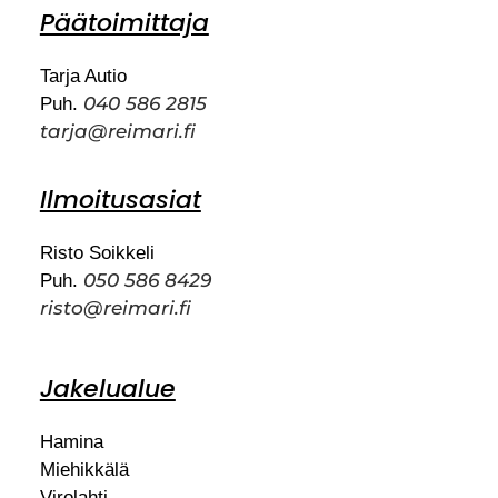
Päätoimittaja
Tarja Autio
040 586 2815
Puh.
tarja@reimari.fi
Ilmoitusasiat
Risto Soikkeli
050 586 8429
Puh.
risto@reimari.fi
Jakelualue
Hamina
Miehikkälä
Virolahti