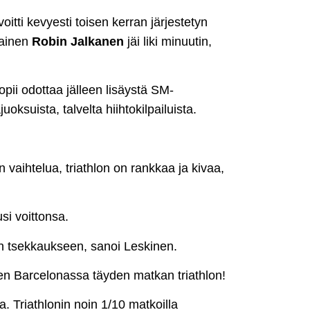
oitti kevyesti toisen kerran järjestetyn
lainen
Robin Jalkanen
jäi liki minuutin,
opii odottaa jälleen lisäystä SM-
uoksuista, talvelta hiihtokilpailuista.
n vaihtelua, triathlon on rankkaa ja kivaa,
si voittonsa.
n tsekkaukseen, sanoi Leskinen.
ten Barcelonassa täyden matkan triathlon!
ta. Triathlonin noin 1/10 matkoilla