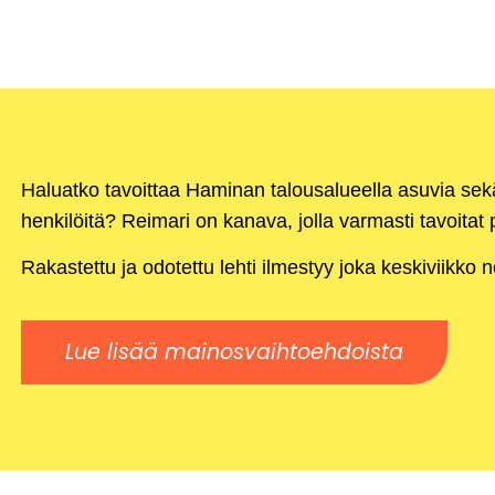
Haluatko tavoittaa Haminan talousalueella asuvia se
henkilöitä? Reimari on kanava, jolla varmasti tavoitat p
Rakastettu ja odotettu lehti ilmestyy joka keskiviikko 
Lue lisää mainosvaihtoehdoista