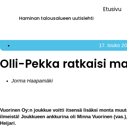
Etusivu
Haminan talousalueen uutislehti
17. touko 2
Olli-Pekka ratkaisi 
Jorma Haapamäki
Vuorinen Oy:n joukkue voitti itsensä lisäksi monta muutak
ilmeistä! Joukkueen ankkurina oli Minna Vuorinen (vas.),
Heijari.