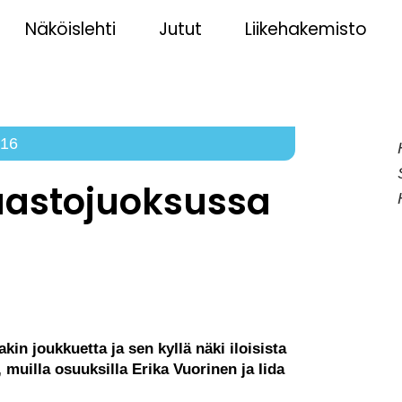
Näköislehti
Jutut
Liikehakemisto
016
maastojuoksussa
in joukkuetta ja sen kyllä näki iloisista
 muilla osuuksilla Erika Vuorinen ja Iida