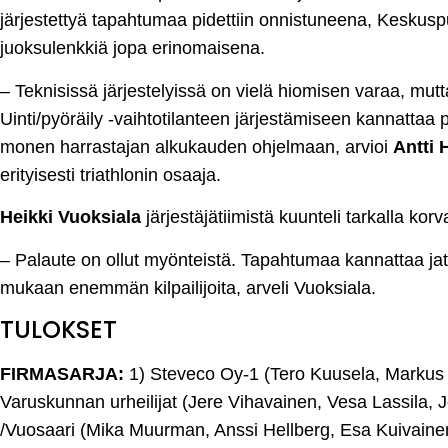
järjestettyä tapahtumaa pidettiin onnistuneena, Keskuspui
juoksulenkkiä jopa erinomaisena.
– Teknisissä järjestelyissä on vielä hiomisen varaa, mutt
Uinti/pyöräily -vaihtotilanteen järjestämiseen kannattaa p
monen harrastajan alkukauden ohjelmaan, arvioi
Antti 
erityisesti triathlonin osaaja.
Heikki Vuoksiala
järjestäjätiimistä kuunteli tarkalla korv
– Palaute on ollut myönteistä. Tapahtumaa kannattaa jat
mukaan enemmän kilpailijoita, arveli Vuoksiala.
TULOKSET
FIRMASARJA:
1) Steveco Oy-1 (Tero Kuusela, Markus 
Varuskunnan urheilijat (Jere Vihavainen, Vesa Lassila, 
/Vuosaari (Mika Muurman, Anssi Hellberg, Esa Kuivaine