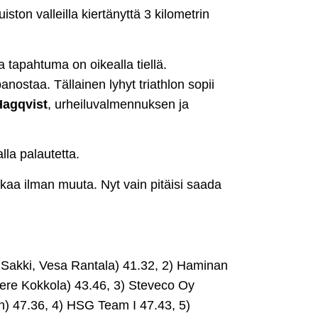
ston valleilla kiertänyttä 3 kilometrin
a tapahtuma on oikealla tiellä.
anostaa. Tällainen lyhyt triathlon sopii
Hagqvist
, urheiluvalmennuksen ja
alla palautetta.
kaa ilman muuta. Nyt vain pitäisi saada
Sakki, Vesa Rantala) 41.32, 2) Haminan
Jere Kokkola) 43.46, 3) Steveco Oy
n) 47.36, 4) HSG Team I 47.43, 5)