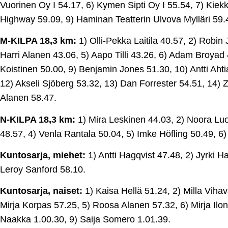
Vuorinen Oy I 54.17, 6) Kymen Sipti Oy I 55.54, 7) Kiek
Highway 59.09, 9) Haminan Teatterin Ulvova Mylläri 59.
M-KILPA 18,3 km:
1) Olli-Pekka Laitila 40.57, 2) Robin 
Harri Alanen 43.06, 5) Aapo Tilli 43.26, 6) Adam Broyad 
Koistinen 50.00, 9) Benjamin Jones 51.30, 10) Antti Aht
12) Akseli Sjöberg 53.32, 13) Dan Forrester 54.51, 14) 
Alanen 58.47.
N-KILPA 18,3 km:
1) Mira Leskinen 44.03, 2) Noora Lu
48.57, 4) Venla Rantala 50.04, 5) Imke Höfling 50.49, 6)
Kuntosarja, miehet:
1) Antti Hagqvist 47.48, 2) Jyrki Ha
Leroy Sanford 58.10.
Kuntosarja, naiset:
1) Kaisa Hellä 51.24, 2) Milla Vihav
Mirja Korpas 57.25, 5) Roosa Alanen 57.32, 6) Mirja Ilo
Naakka 1.00.30, 9) Saija Somero 1.01.39.