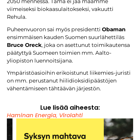
2050 mennessä. Tämä ei jää maamme
viimeiseksi biokaasulaitokseksi, vakuutti
Rehula.
Puheenvuoron sai myös presidentti
Obaman
ensimmäisen kauden Suomen suurlähettiläs
Bruce Oreck
, joka on asettunut toimikautensa
päätyttyä Suomeen toimien mm. Aalto-
yliopiston luennoitsijana.
Ympäristöasioihin erikoistunut liikemies-juristi
on mm. perustanut hiilidioksidipäästöjen
vähentämiseen tähtäävän järjestön.
Lue lisää aiheesta:
Haminan Energia
,
Virolahti