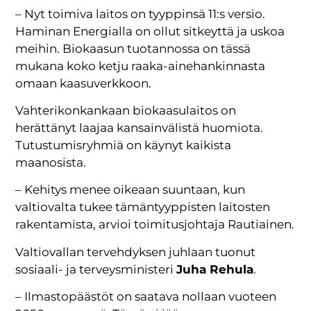
– Nyt toimiva laitos on tyyppinsä 11:s versio.
Haminan Energialla on ollut sitkeyttä ja uskoa
meihin. Biokaasun tuotannossa on tässä
mukana koko ketju raaka-ainehankinnasta
omaan kaasuverkkoon.
Vahterikonkankaan biokaasulaitos on
herättänyt laajaa kansainvälistä huomiota.
Tutustumisryhmiä on käynyt kaikista
maanosista.
– Kehitys menee oikeaan suuntaan, kun
valtiovalta tukee tämäntyyppisten laitosten
rakentamista, arvioi toimitusjohtaja Rautiainen.
Valtiovallan tervehdyksen juhlaan tuonut
sosiaali- ja terveysministeri
Juha Rehula
.
– Ilmastopäästöt on saatava nollaan vuoteen