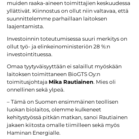
muiden raaka-aineen toimittajien keskuudessa
yllättivät. Kiinnostus on ollut niin valtavaa, että
suunnittelemme parhaillaan laitoksen
laajentamista.
Investoinnin toteutumisessa suuri merkitys on
ollut työ- ja elinkeinoministeriön 28 %:n
investointituessa.
Omaa tyytyväisyyttään ei salaillut myöskään
laitoksen toimittaneen BioGTS Oy:n
toimitusjohtaja
Mika Rautiainen
. Mies oli
onnellinen sekä ylpeä.
– Tämä on Suomen ensimmäinen teollisen
luokan biolaitos, olemme kulkeneet
kehitystyössä pitkän matkan, sanoi Rautiainen
jakaen kiitosta omalle tiimilleen sekä myös
Haminan Energialle.