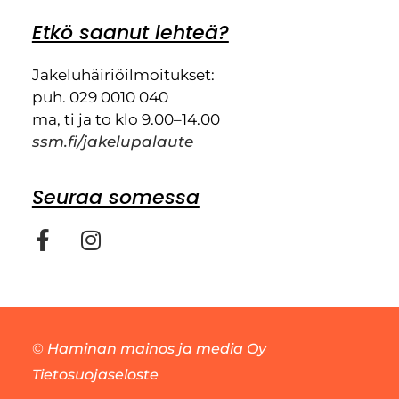
Etkö saanut lehteä?
Jakeluhäiriöilmoitukset:
puh. 029 0010 040
ma, ti ja to klo 9.00–14.00
ssm.fi/jakelupalaute
Seuraa somessa
©
Haminan mainos ja media Oy
Tietosuojaseloste