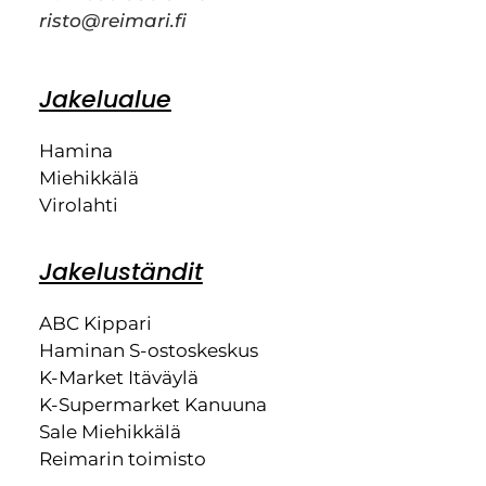
risto@reimari.fi
Jakelualue
Hamina
Miehikkälä
Virolahti
Jakeluständit
ABC Kippari
Haminan S-ostoskeskus
K-Market Itäväylä
K-Supermarket Kanuuna
Sale Miehikkälä
Reimarin toimisto