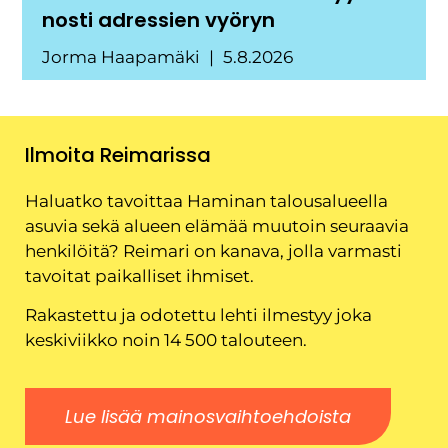
nosti adressien vyöryn
Jorma Haapamäki
5.8.2026
Ilmoita Reimarissa
Haluatko tavoittaa Haminan talousalueella
asuvia sekä alueen elämää muutoin seuraavia
henkilöitä? Reimari on kanava, jolla varmasti
tavoitat paikalliset ihmiset.
Rakastettu ja odotettu lehti ilmestyy joka
keskiviikko noin 14 500 talouteen.
Lue lisää mainosvaihtoehdoista