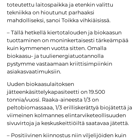
toteutettu laitospaikka ja etenkin valittu
tekniikka on hioutunut parhaaksi
mahdolliseksi, sanoi Toikka vihkiäisissä.
– Tällä hetkellä kiertotalouden ja biokaasun
tuottaminen on moninkertaisesti tärkeämpää
kuin kymmenen vuotta sitten. Omalla
biokaasu- ja tuulienergiatuotannolla
pystymme vastaamaan kriittisimpiinkin
asiakasvaatimuksiin.
Uuden biokaasulaitoksen
jätteenkäsittelykapasiteetti on 19.500
tonnia/vuosi. Raaka-aineesta 1/3 on
peltobiomassaaa, 1/3 erilliskerättyä biojätettä ja
viimeinen kolmannes elintarviketeollisuuden
sivuvirtoja ja keskuskeittiöiltä saatavaa jätettä.
– Positiivinen kiinnostus niin viljelijöiden kuin