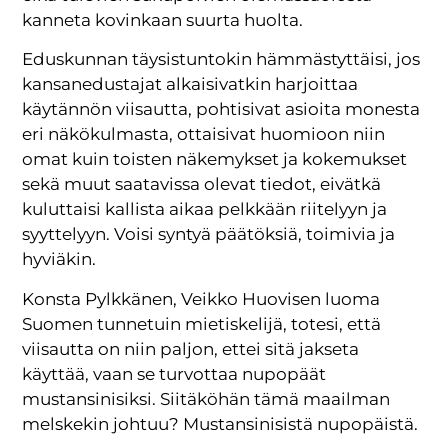
kanneta kovinkaan suurta huolta.
Eduskunnan täysistuntokin hämmästyttäisi, jos
kansanedustajat alkaisivatkin harjoittaa
käytännön viisautta, pohtisivat asioita monesta
eri näkökulmasta, ottaisivat huomioon niin
omat kuin toisten näkemykset ja kokemukset
sekä muut saatavissa olevat tiedot, eivätkä
kuluttaisi kallista aikaa pelkkään riitelyyn ja
syyttelyyn. Voisi syntyä päätöksiä, toimivia ja
hyviäkin.
Konsta Pylkkänen, Veikko Huovisen luoma
Suomen tunnetuin mietiskelijä, totesi, että
viisautta on niin paljon, ettei sitä jakseta
käyttää, vaan se turvottaa nupopäät
mustansinisiksi. Siitäköhän tämä maailman
melskekin johtuu? Mustansinisistä nupopäistä.