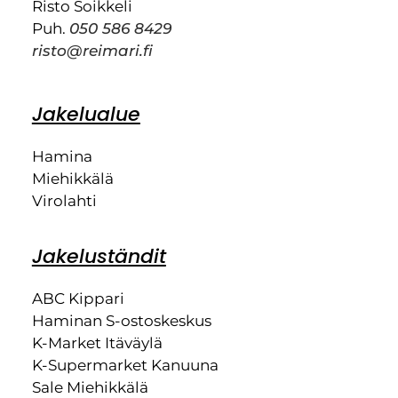
Risto Soikkeli
Puh.
050 586 8429
risto@reimari.fi
Jakelualue
Hamina
Miehikkälä
Virolahti
Jakeluständit
ABC Kippari
Haminan S-ostoskeskus
K-Market Itäväylä
K-Supermarket Kanuuna
Sale Miehikkälä