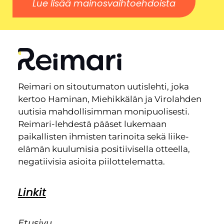
Lue lisää mainosvaihtoehdoista
Reimari on sitoutumaton uutislehti, joka
kertoo Haminan, Miehikkälän ja Virolahden
uutisia mahdollisimman monipuolisesti.
Reimari-lehdestä pääset lukemaan
paikallisten ihmisten tarinoita sekä liike-
elämän kuulumisia positiivisella otteella,
negatiivisia asioita piilottelematta.
Linkit
Etusivu