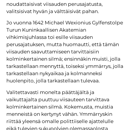
noudattaisivat viisauden perusajatusta,
valitsisivat hyvän ja välttäisivät pahan.
Jo vuonna 1642 Michael Wexionius Gylfenstolpe
Turun Kuninkaallisen Akatemian
vihkimisjuhlassa toi esille viisauden
perusajatuksen, mutta huomautti, että tämän
viisauden saavuttamiseen tarvittaisiin
kolminkertainen silmä; ensinnäkin muisti, jolla
tarkastellaan mennyttä, toiseksi ymmärrys, jolla
tarkastellaan nykyaikaa ja kolmanneksi
huolenpito, jolla tarkastellaan tulevaa.
Valitettavasti monelta päättäjältä ja
vaikuttajalta puuttuu viisauteen tarvittava
kolminkertainen silmä. Kokemusta, muistia
menneistä on kertynyt vähän. Ymmärryskin
riittää yleensä omalle polittiiselle ajattelulle
eikä tulevien sukupolvien olemassaolosta