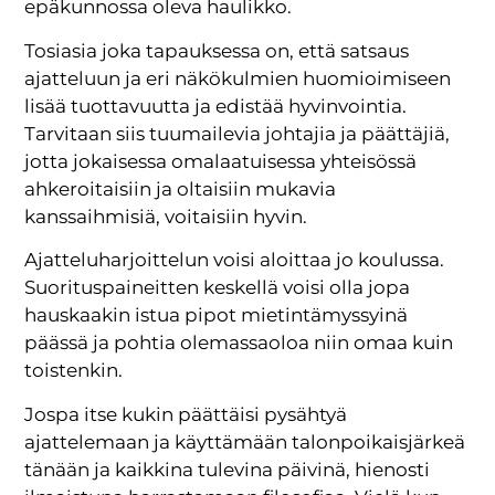
epäkunnossa oleva haulikko.
Tosiasia joka tapauksessa on, että satsaus
ajatteluun ja eri näkökulmien huomioimiseen
lisää tuottavuutta ja edistää hyvinvointia.
Tarvitaan siis tuumailevia johtajia ja päättäjiä,
jotta jokaisessa omalaatuisessa yhteisössä
ahkeroitaisiin ja oltaisiin mukavia
kanssaihmisiä, voitaisiin hyvin.
Ajatteluharjoittelun voisi aloittaa jo koulussa.
Suorituspaineitten keskellä voisi olla jopa
hauskaakin istua pipot mietintämyssyinä
päässä ja pohtia olemassaoloa niin omaa kuin
toistenkin.
Jospa itse kukin päättäisi pysähtyä
ajattelemaan ja käyttämään talonpoikaisjärkeä
tänään ja kaikkina tulevina päivinä, hienosti