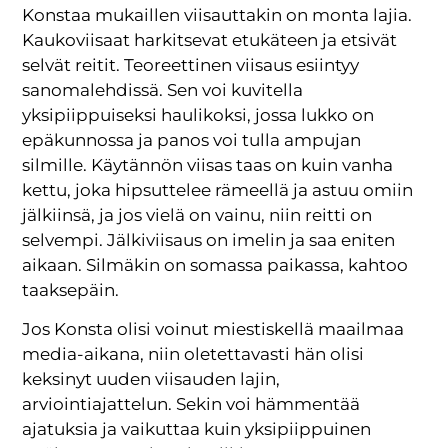
Konstaa mukaillen viisauttakin on monta lajia.
Kaukoviisaat harkitsevat etukäteen ja etsivät
selvät reitit. Teoreettinen viisaus esiintyy
sanomalehdissä. Sen voi kuvitella
yksipiippuiseksi haulikoksi, jossa lukko on
epäkunnossa ja panos voi tulla ampujan
silmille. Käytännön viisas taas on kuin vanha
kettu, joka hipsuttelee rämeellä ja astuu omiin
jälkiinsä, ja jos vielä on vainu, niin reitti on
selvempi. Jälkiviisaus on imelin ja saa eniten
aikaan. Silmäkin on somassa paikassa, kahtoo
taaksepäin.
Jos Konsta olisi voinut miestiskellä maailmaa
media-aikana, niin oletettavasti hän olisi
keksinyt uuden viisauden lajin,
arviointiajattelun. Sekin voi hämmentää
ajatuksia ja vaikuttaa kuin yksipiippuinen