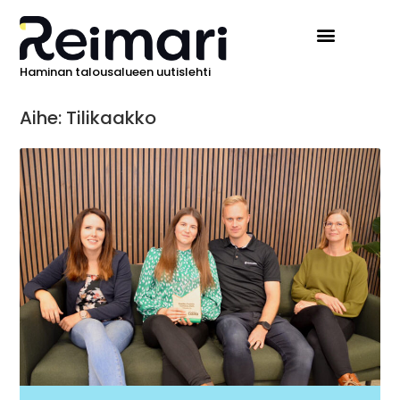
Haminan talousalueen uutislehti
Aihe: Tilikaakko