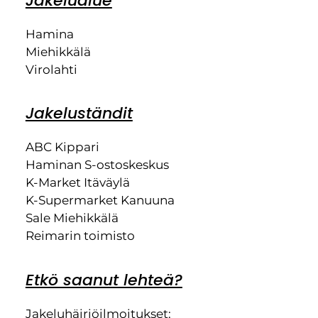
Jakelualue
Hamina
Miehikkälä
Virolahti
Jakeluständit
ABC Kippari
Haminan S-ostoskeskus
K-Market Itäväylä
K-Supermarket Kanuuna
Sale Miehikkälä
Reimarin toimisto
Etkö saanut lehteä?
Jakeluhäiriöilmoitukset: