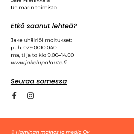
Reimarin toimisto
Etkö saanut lehteä?
Jakeluhäiriöilmoitukset:
puh. 029 0010 040
ma, ti ja to klo 9.00–14.00
www.jakelupalaute.fi
Seuraa somessa
©
Haminan mainos ja media Oy