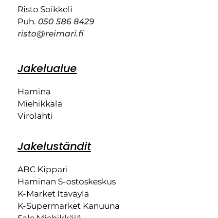
Risto Soikkeli
Puh.
050 586 8429
risto@reimari.fi
Jakelualue
Hamina
Miehikkälä
Virolahti
Jakeluständit
ABC Kippari
Haminan S-ostoskeskus
K-Market Itäväylä
K-Supermarket Kanuuna
Sale Miehikkälä