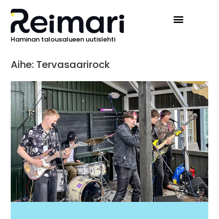
Haminan talousalueen uutislehti
Ilmoita Reimarissa
Aihe: Tervasaarirock