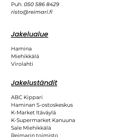
Puh.
050 586 8429
risto@reimari.fi
Jakelualue
Hamina
Miehikkälä
Virolahti
Jakeluständit
ABC Kippari
Haminan S-ostoskeskus
K-Market Itäväylä
K-Supermarket Kanuuna
Sale Miehikkälä
Reimarin toimisto