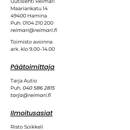
Uutislehti Reimari
Maariankatu 14
49400 Hamina
Puh. 0104 210 200
reimari@reimari.fi
Toimisto avoinna
ark. klo 9.00–14.00
Päätoimittaja
Tarja Autio
Puh.
040 586 2815
tarja@reimari.fi
Ilmoitusasiat
Risto Soikkeli