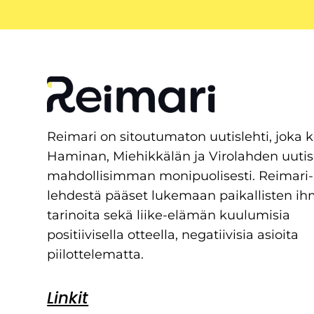
Reimari on sitoutumaton uutislehti, joka 
Haminan, Miehikkälän ja Virolahden uutis
mahdollisimman monipuolisesti. Reimari-
lehdestä pääset lukemaan paikallisten ih
tarinoita sekä liike-elämän kuulumisia
positiivisella otteella, negatiivisia asioita
piilottelematta.
Linkit