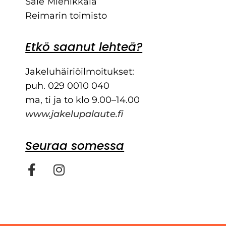
Sale Miehikkälä
Reimarin toimisto
Etkö saanut lehteä?
Jakeluhäiriöilmoitukset:
puh. 029 0010 040
ma, ti ja to klo 9.00–14.00
www.jakelupalaute.fi
Seuraa somessa