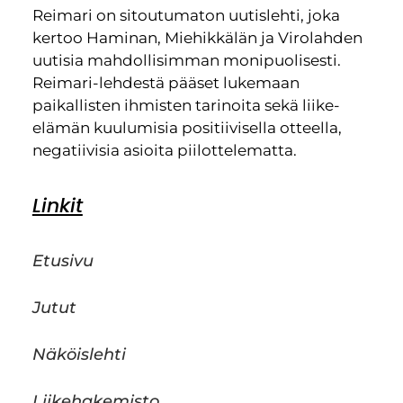
Reimari on sitoutumaton uutislehti, joka
kertoo Haminan, Miehikkälän ja Virolahden
uutisia mahdollisimman monipuolisesti.
Reimari-lehdestä pääset lukemaan
paikallisten ihmisten tarinoita sekä liike-
elämän kuulumisia positiivisella otteella,
negatiivisia asioita piilottelematta.
Linkit
Etusivu
Jutut
Näköislehti
Liikehakemisto