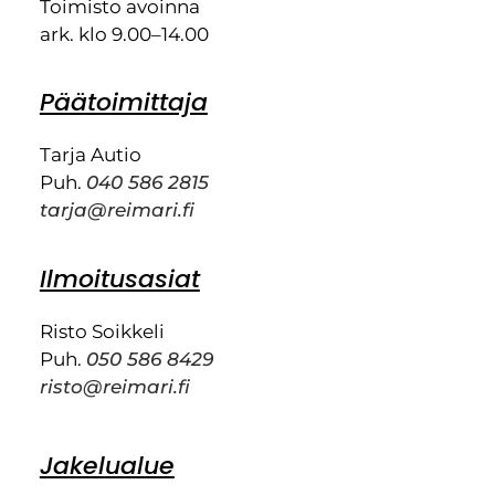
Toimisto avoinna
ark. klo 9.00–14.00
Päätoimittaja
Tarja Autio
Puh.
040 586 2815
tarja@reimari.fi
Ilmoitusasiat
Risto Soikkeli
Puh.
050 586 8429
risto@reimari.fi
Jakelualue