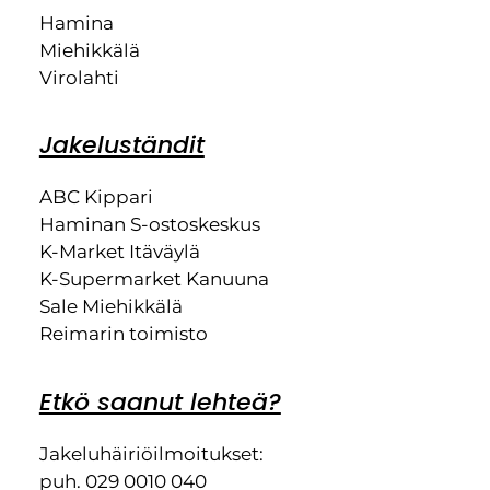
Hamina
Miehikkälä
Virolahti
Jakeluständit
ABC Kippari
Haminan S-ostoskeskus
K-Market Itäväylä
K-Supermarket Kanuuna
Sale Miehikkälä
Reimarin toimisto
Etkö saanut lehteä?
Jakeluhäiriöilmoitukset:
puh. 029 0010 040