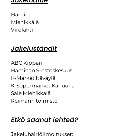
Jakelualue
Hamina
Miehikkälä
Virolahti
Jakeluständit
ABC Kippari
Haminan S-ostoskeskus
K-Market Itäväylä
K-Supermarket Kanuuna
Sale Miehikkälä
Reimarin toimisto
Etkö saanut lehteä?
Jakeluhäiriöilmoitukset: