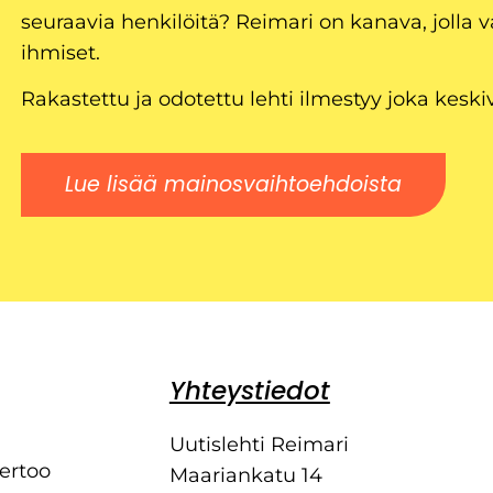
seuraavia henkilöitä? Reimari on kanava, jolla v
ihmiset.
Rakastettu ja odotettu lehti ilmestyy joka keski
Lue lisää mainosvaihtoehdoista
Yhteystiedot
Uutislehti Reimari
kertoo
Maariankatu 14