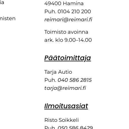
ia
49400 Hamina
Puh. 0104 210 200
misten
reimari@reimari.fi
Toimisto avoinna
ark. klo 9.00–14.00
Päätoimittaja
Tarja Autio
Puh.
040 586 2815
tarja@reimari.fi
Ilmoitusasiat
Risto Soikkeli
Puh.
050 586 8429