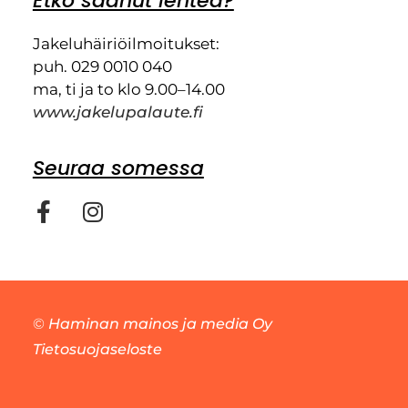
Etkö saanut lehteä?
Jakeluhäiriöilmoitukset:
puh. 029 0010 040
ma, ti ja to klo 9.00–14.00
www.jakelupalaute.fi
Seuraa somessa
©
Haminan mainos ja media Oy
Tietosuojaseloste