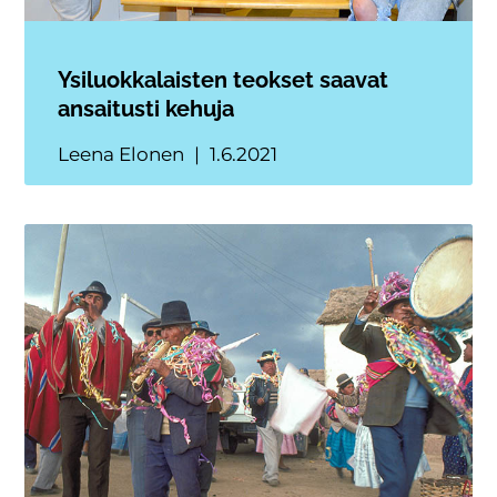
Ysiluokkalaisten teokset saavat
ansaitusti kehuja
Leena Elonen
1.6.2021