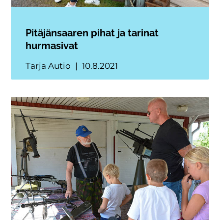
Pitäjänsaaren pihat ja tarinat
hurmasivat
Tarja Autio
10.8.2021