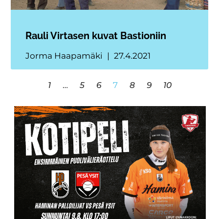
Rauli Virtasen kuvat Bastioniin
Jorma Haapamäki
27.4.2021
1
…
5
6
7
8
9
10