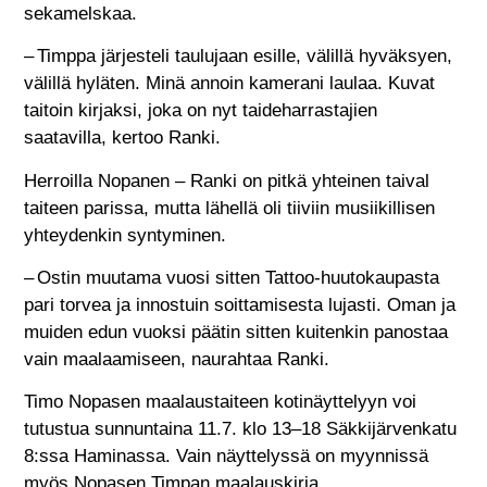
sekamelskaa.
– Timppa järjesteli taulujaan esille, välillä hyväksyen,
välillä hyläten. Minä annoin kamerani laulaa. Kuvat
taitoin kirjaksi, joka on nyt taideharrastajien
saatavilla, kertoo Ranki.
Herroilla Nopanen – Ranki on pitkä yhteinen taival
taiteen parissa, mutta lähellä oli tiiviin musiikillisen
yhteydenkin syntyminen.
– Ostin muutama vuosi sitten Tattoo-huutokaupasta
pari torvea ja innostuin soittamisesta lujasti. Oman ja
muiden edun vuoksi päätin sitten kuitenkin panostaa
vain maalaamiseen, naurahtaa Ranki.
Timo Nopasen maalaustaiteen kotinäyttelyyn voi
tutustua sunnuntaina 11.7. klo 13–18 Säkkijärvenkatu
8:ssa Haminassa. Vain näyttelyssä on myynnissä
myös Nopasen Timpan maalauskirja.