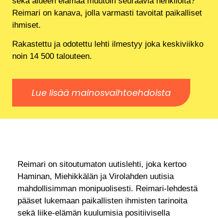
sekä alueen elämää muutoin seuraavia henkilöitä?
Reimari on kanava, jolla varmasti tavoitat paikalliset
ihmiset.
Rakastettu ja odotettu lehti ilmestyy joka keskiviikko
noin 14 500 talouteen.
Lue lisää mainosvaihtoehdoista
Reimari on sitoutumaton uutislehti, joka kertoo
Haminan, Miehikkälän ja Virolahden uutisia
mahdollisimman monipuolisesti. Reimari-lehdestä
pääset lukemaan paikallisten ihmisten tarinoita
sekä liike-elämän kuulumisia positiivisella