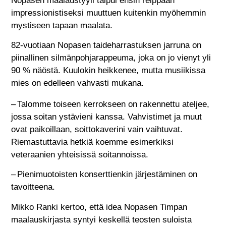
Nopasen maalaustyyli taipui ensin reippaan
impressionistiseksi muuttuen kuitenkin myöhemmin
mystiseen tapaan maalata.
82-vuotiaan Nopasen taideharrastuksen jarruna on
piinallinen silmänpohjarappeuma, joka on jo vienyt yli
90 % näöstä. Kuulokin heikkenee, mutta musiikissa
mies on edelleen vahvasti mukana.
– Talomme toiseen kerrokseen on rakennettu ateljee,
jossa soitan ystävieni kanssa. Vahvistimet ja muut
ovat paikoillaan, soittokaverini vain vaihtuvat.
Riemastuttavia hetkiä koemme esimerkiksi
veteraanien yhteisissä soitannoissa.
– Pienimuotoisten konserttienkin järjestäminen on
tavoitteena.
Mikko Ranki kertoo, että idea Nopasen Timpan
maalauskirjasta syntyi keskellä teosten suloista