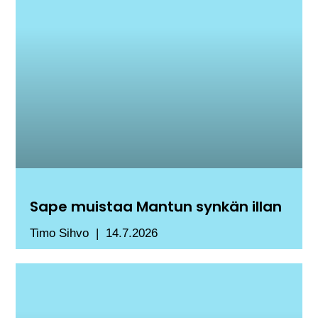
Sape muistaa Mantun synkän illan
Timo Sihvo
14.7.2026