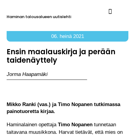
Haminan talousalueen uutislehti
Ilmoita Reimarissa
06. heinä 2021
Ensin maalauskirja ja perään
taidenäyttely
Jorma Haapamäki
Mikko Ranki (vas.) ja Timo Nopanen tutkimassa
painotuoretta kirjaa.
Haminalainen opettaja
Timo Nopanen
tunnetaan
taitavana muusikkona. Harvat tietävät, että mies on