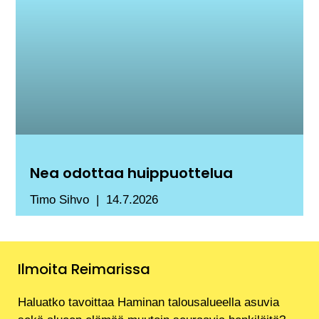
Nea odottaa huippuottelua
Timo Sihvo
14.7.2026
Ilmoita Reimarissa
Haluatko tavoittaa Haminan talousalueella asuvia