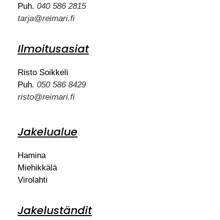
Puh.
040 586 2815
tarja@reimari.fi
Ilmoitusasiat
Risto Soikkeli
Puh.
050 586 8429
risto@reimari.fi
Jakelualue
Hamina
Miehikkälä
Virolahti
Jakeluständit