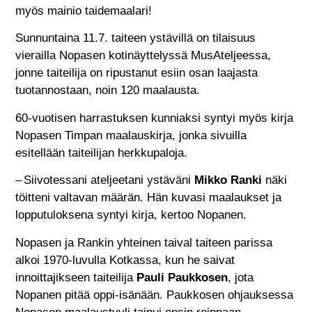
myös mainio taidemaalari!
Sunnuntaina 11.7. taiteen ystävillä on tilaisuus
vierailla Nopasen kotinäyttelyssä MusAteljeessa,
jonne taiteilija on ripustanut esiin osan laajasta
tuotannostaan, noin 120 maalausta.
60-vuotisen harrastuksen kunniaksi syntyi myös kirja
Nopasen Timpan maalauskirja, jonka sivuilla
esitellään taiteilijan herkkupaloja.
– Siivotessani ateljeetani ystäväni
Mikko Ranki
näki
töitteni valtavan määrän. Hän kuvasi maalaukset ja
lopputuloksena syntyi kirja, kertoo Nopanen.
Nopasen ja Rankin yhteinen taival taiteen parissa
alkoi 1970-luvulla Kotkassa, kun he saivat
innoittajikseen taiteilija
Pauli Paukkosen
, jota
Nopanen pitää oppi-isänään. Paukkosen ohjauksessa