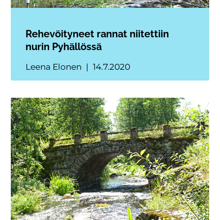
Rehevöityneet rannat niitettiin
nurin Pyhällössä
Leena Elonen
14.7.2020