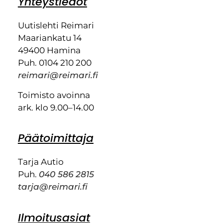
Yhteystiedot
Uutislehti Reimari
Maariankatu 14
49400 Hamina
Puh. 0104 210 200
reimari@reimari.fi
Toimisto avoinna
ark. klo 9.00–14.00
Päätoimittaja
Tarja Autio
Puh.
040 586 2815
tarja@reimari.fi
Ilmoitusasiat