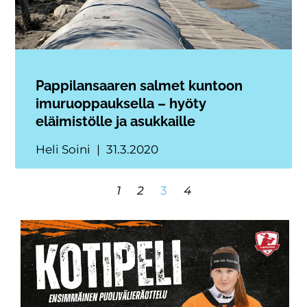
Pappilansaaren salmet kuntoon
imuruoppauksella – hyöty
eläimistölle ja asukkaille
Heli Soini
31.3.2020
1
2
3
4