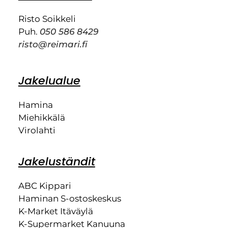
Risto Soikkeli
Puh.
050 586 8429
risto@reimari.fi
Jakelualue
Hamina
Miehikkälä
Virolahti
Jakeluständit
ABC Kippari
Haminan S-ostoskeskus
K-Market Itäväylä
K-Supermarket Kanuuna