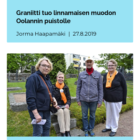
Graniitti tuo linnamaisen muodon
Oolannin puistolle
Jorma Haapamäki
27.8.2019