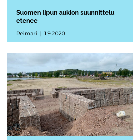
Suomen lipun aukion suunnittelu
etenee
Reimari
1.9.2020