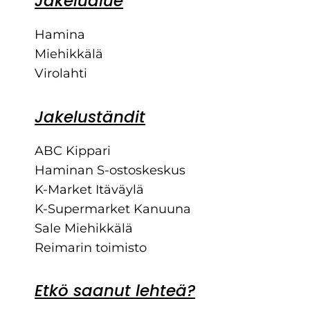
Jakelualue
Hamina
Miehikkälä
Virolahti
Jakeluständit
ABC Kippari
Haminan S-ostoskeskus
K-Market Itäväylä
K-Supermarket Kanuuna
Sale Miehikkälä
Reimarin toimisto
Etkö saanut lehteä?