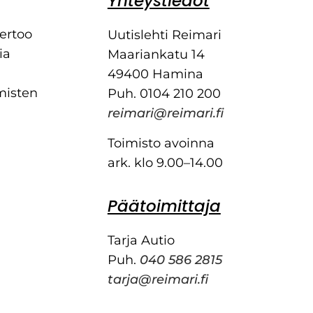
Yhteystiedot
kertoo
Uutislehti Reimari
ia
Maariankatu 14
49400 Hamina
misten
Puh. 0104 210 200
reimari@reimari.fi
Toimisto avoinna
ark. klo 9.00–14.00
Päätoimittaja
Tarja Autio
Puh.
040 586 2815
tarja@reimari.fi