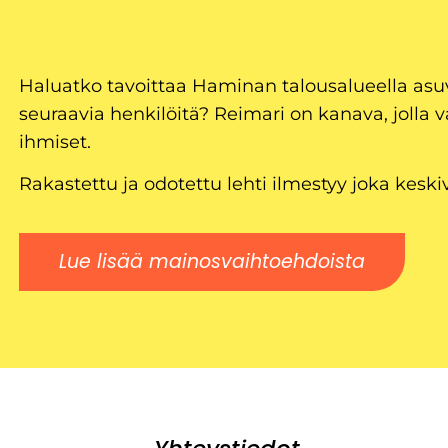
Haluatko tavoittaa Haminan talousalueella as
seuraavia henkilöitä? Reimari on kanava, jolla v
ihmiset.
Rakastettu ja odotettu lehti ilmestyy joka keski
Lue lisää mainosvaihtoehdoista