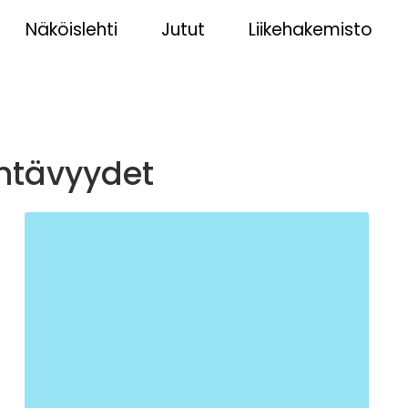
Näköislehti
Jutut
Liikehakemisto
htävyydet