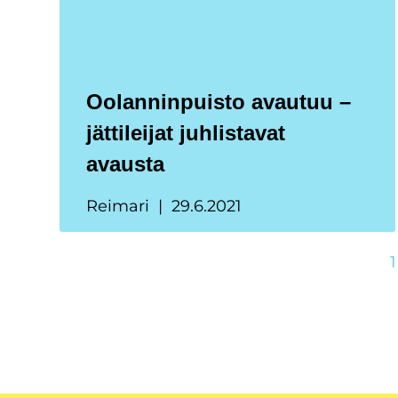
Oolanninpuisto avautuu –
jättileijat juhlistavat
avausta
Reimari
29.6.2021
1