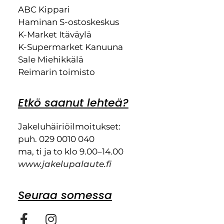
ABC Kippari
Haminan S-ostoskeskus
K-Market Itäväylä
K-Supermarket Kanuuna
Sale Miehikkälä
Reimarin toimisto
Etkö saanut lehteä?
Jakeluhäiriöilmoitukset:
puh. 029 0010 040
ma, ti ja to klo 9.00–14.00
www.jakelupalaute.fi
Seuraa somessa