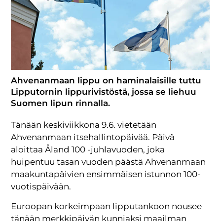
Ahvenanmaan lippu on haminalaisille tuttu
Lipputornin lippurivistöstä, jossa se liehuu
Suomen lipun rinnalla.
Tänään keskiviikkona 9.6. vietetään
Ahvenanmaan itsehallintopäivää. Päivä
aloittaa Åland 100 -juhlavuoden, joka
huipentuu tasan vuoden päästä Ahvenanmaan
maakuntapäivien ensimmäisen istunnon 100-
vuotispäivään.
Euroopan korkeimpaan lipputankoon nousee
tänään merkkipäivän kunniaksi maailman