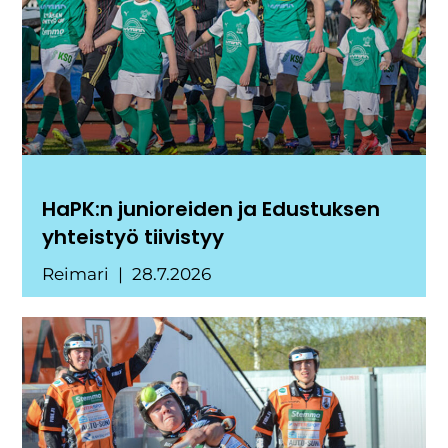
HaPK:n junioreiden ja Edustuksen
yhteistyö tiivistyy
Reimari
28.7.2026