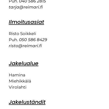
Puh.
040 586 2815
tarja@reimari.fi
Ilmoitusasiat
Risto Soikkeli
Puh.
050 586 8429
risto@reimari.fi
Jakelualue
Hamina
Miehikkälä
Virolahti
Jakeluständit