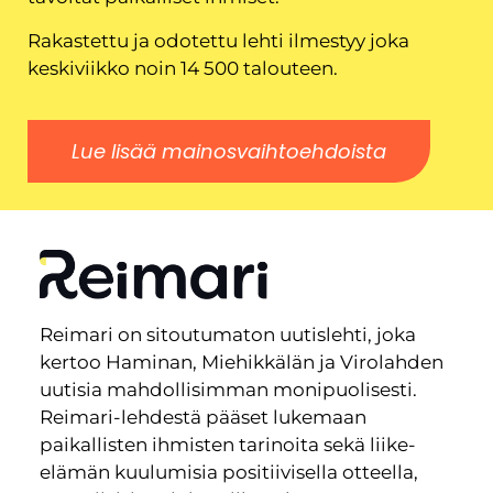
Rakastettu ja odotettu lehti ilmestyy joka
keskiviikko noin 14 500 talouteen.
Lue lisää mainosvaihtoehdoista
Reimari on sitoutumaton uutislehti, joka
kertoo Haminan, Miehikkälän ja Virolahden
uutisia mahdollisimman monipuolisesti.
Reimari-lehdestä pääset lukemaan
paikallisten ihmisten tarinoita sekä liike-
elämän kuulumisia positiivisella otteella,