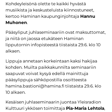
Kohdeyleisönä olette te kaikki hyvästä
musiikista ja keskusteluista kiinnostuneet,
kertoo Haminan kaupunginjohtaja
Hannu
Muhonen
.
Pääsyliput juhlaseminaariin ovat maksuttomat,
ja niitä on jaossa etukäteen Haminan
lipputornin infopisteestä tiistaista 29.6. klo 10
alkaen.
Lippuja annetaan korkeintaan kaksi hakijaa
kohden. Muilta paikkakunnilta seminaariin
saapuvat voivat kysyä edellä mainittuja
pääsylippuja sähköpostilla osoitteesta
hamina.bastioni@hamina.fi tiistaista 29.6. klo
10 alkaen.
Kesäisen juhlaseminaarin juontaa Yleisradion
Kulttuuri ykkösen toimittaja
Pia-Maria Lehtola
,