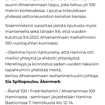
suurin Ahvenanmaan lippu, joka liehuu yli 100
metrin korkeudessa. Liputus toteutetaan
yhdessä valtioneuvoston kanslian kanssa.
Sisäministeriö suosittaa yleistä liputusta myös
mantereella sekä tänään 9.6. että vuoden
kuluttua 9.6.2022 Ahvenanmaan itsehallinnon
100-vuotisjuhlan kunniaksi.
– Olemme hyvin ilahtuneita, että Hamina otti
meihin yhteyttä ja ehdotti yhteistyötä.
Merellisyys ja kiinnostus sadan vuoden takaisiin
tapahtumiin yhdistää meitä,
kertoo Ahvenanmaan rauhaninstituutin johtaja
Sia Spiliopoulou Åkermark
.
– Åland 100 i Fredrikshamn / Ahvenanmaa 100
Haminassa -seminaari järjestetään Hamina
Bastionissa 7. heinökuuta klo 12-14.