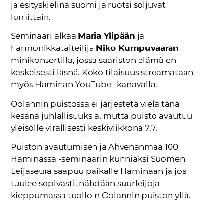
ja esityskielinä suomi ja ruotsi soljuvat
lomittain.
Seminaari alkaa
Maria Ylipään
ja
harmonikkataiteilija
Niko Kumpuvaaran
minikonsertilla, jossa saariston elämä on
keskeisesti läsnä. Koko tilaisuus streamataan
myös Haminan YouTube -kanavalla.
Oolannin puistossa ei järjestetä vielä tänä
kesänä juhlallisuuksia, mutta puisto avautuu
yleisölle virallisesti keskiviikkona 7.7.
Puiston avautumisen ja Ahvenanmaa 100
Haminassa -seminaarin kunniaksi Suomen
Leijaseura saapuu paikalle Haminaan ja jos
tuulee sopivasti, nähdään suurleijoja
kieppumassa tuolloin Oolannin puiston yllä.