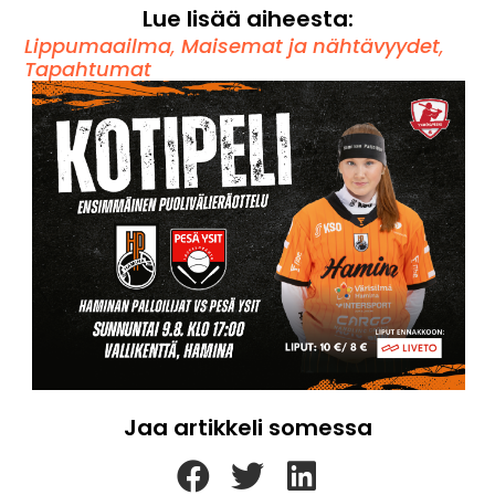
Lue lisää aiheesta:
Lippumaailma
,
Maisemat ja nähtävyydet
,
Tapahtumat
Jaa artikkeli somessa