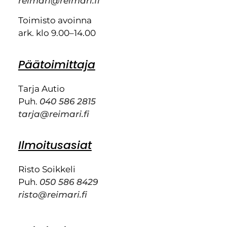
reimari@reimari.fi
Toimisto avoinna
ark. klo 9.00–14.00
Päätoimittaja
Tarja Autio
Puh.
040 586 2815
tarja@reimari.fi
Ilmoitusasiat
Risto Soikkeli
Puh.
050 586 8429
risto@reimari.fi