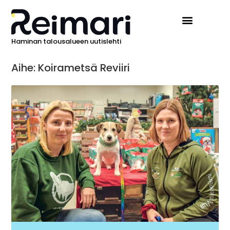
Haminan talousalueen uutislehti
Ilmoita Reimarissa
Aihe: Koirametsä Reviiri