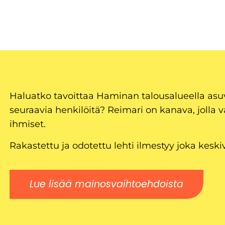
Haluatko tavoittaa Haminan talousalueella as
seuraavia henkilöitä? Reimari on kanava, jolla v
ihmiset.
Rakastettu ja odotettu lehti ilmestyy joka keski
Lue lisää mainosvaihtoehdoista