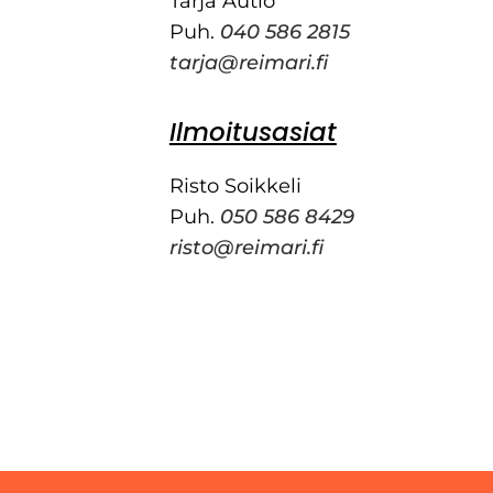
Tarja Autio
Puh.
040 586 2815
tarja@reimari.fi
Ilmoitusasiat
Risto Soikkeli
Puh.
050 586 8429
risto@reimari.fi