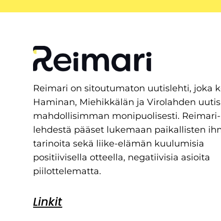
Reimari on sitoutumaton uutislehti, joka 
Haminan, Miehikkälän ja Virolahden uutis
mahdollisimman monipuolisesti. Reimari-
lehdestä pääset lukemaan paikallisten ih
tarinoita sekä liike-elämän kuulumisia
positiivisella otteella, negatiivisia asioita
piilottelematta.
Linkit