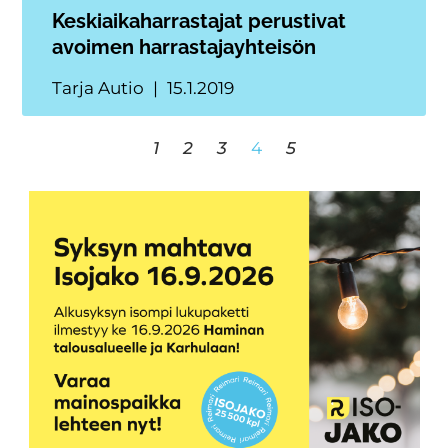
Keskiaikaharrastajat perustivat
avoimen harrastajayhteisön
Tarja Autio
15.1.2019
1
2
3
4
5