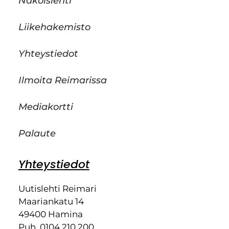
Näköislehti
Liikehakemisto
Yhteystiedot
Ilmoita Reimarissa
Mediakortti
Palaute
Yhteystiedot
Uutislehti Reimari
Maariankatu 14
49400 Hamina
Puh. 0104 210 200