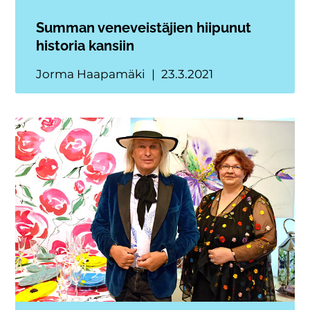
Summan veneveistäjien hiipunut
historia kansiin
Jorma Haapamäki
23.3.2021