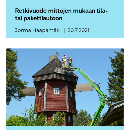
Retkivuode mittojen mukaan tila-
tai pakettiautoon
Jorma Haapamäki
20.7.2021