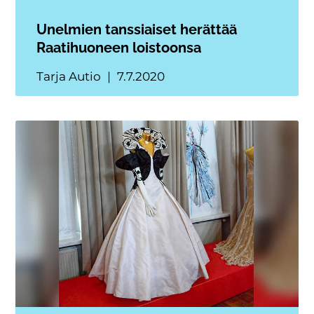
Unelmien tanssiaiset herättää
Raatihuoneen loistoonsa
Tarja Autio
7.7.2020