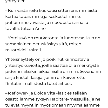
yhteyteen.
– Kun vasta reilu kuukausi sitten ensimmäistä
kertaa tapasimme ja keskustelimme,
puhuimme viivasta ja muodosta samalla
tavalla, toteaa Anne.
– Yhteistyö on mutkatonta ja luontevaa, kun on
samanlainen peruskäsitys siitä, miten
muotokieli toimii.
Yhteisnäyttely on jo poikinut kiinnostavia
yhteistyökuvioita, joilla saattaa olla merkitystä
pidemmäksikin aikaa. Esillä on mm. Sevenonin
sarja kristallilaseja, joihin on kaiverrettu
Rintalan mallistosta tutut aiheet.
– Iceflower- ja Dolce Vita -lasit esitellään
osastollamme syksyn Habitare-messuilla, ja ne
tulevat myyntiin myös omaan myymäläämme,