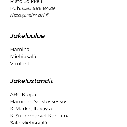
Risto Soikkeli
Puh.
050 586 8429
risto@reimari.fi
Jakelualue
Hamina
Miehikkälä
Virolahti
Jakeluständit
ABC Kippari
Haminan S-ostoskeskus
K-Market Itäväylä
K-Supermarket Kanuuna
Sale Miehikkälä