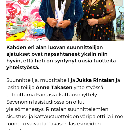
Kahden eri alan luovan suunnittelijan
ajatukset ovat napsahtaneet yksiin niin
hyvin, että heti on syntynyt uusia tuotteita
yhteistyössä.
Suunnittelija, muotitaiteilija
Jukka Rintalan
ja
lasitaiteilija
Anne Takasen
yhteistyössä
toteuttama Fantasia-kattausnäyttely
Sevenonin lasistudiossa on ollut
yleisömenestys. Rintalan suunnittelemien
sisustus- ja kattaustuotteiden väripaletti ja ilme
luontuu vaivatta Takasen lasiesineiden