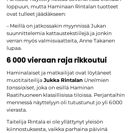
loppuun, mutta Haminaan Rintalan tuotteet
ovat tulleet jäädäkseen:
– Meillä on jatkossakin myynnissä Jukan
suunnittelemia kattaustekstiilejä ja jonkin
verran myös valmisvaatteita, Anne Takanen
lupaa.
6 000 vieraan raja rikkoutui
Haminalaiset ja matkailijat ovat löytäneet
muotitaiteilija
Jukka Rintalan
Unelmien
tanssiaiset
, joka on esillä Haminan
Raatihuoneen klassillisissa tiloissa. Perjantaihin
mennessä näyttelyyn oli tutustunut jo yli 6 000
vierasta.
Taitelija Rintala ei ole yllättynyt yleisön
kiinnostuksesta, vaikka parhaina päivinä