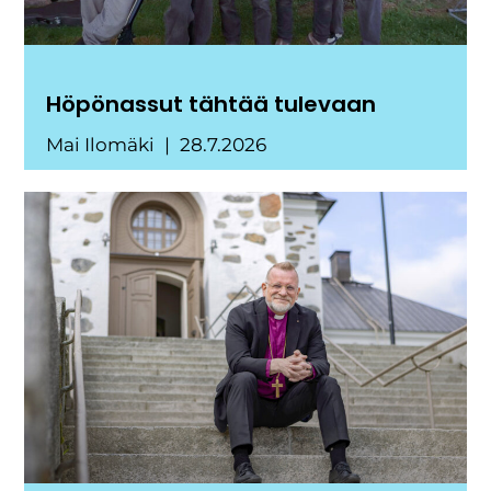
Höpönassut tähtää tulevaan
Mai Ilomäki
28.7.2026