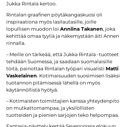
Jukka Rintala kertoo.
Rintalan graafinen pöytäkangaskuosi oli
inspiraationa myös lasilautasille, joille
lopullisen muodon loi
Anniina Takanen
, joka
kehittää omaa tyyliä ja näkemystään äiti Annen
rinnalla.
– Meille on tärkeää, että Jukka Rintala -tuotteet
tehdään Suomessa, ja saadaan suomalaisille
töitä, painottaa Rintalan työpari visualisti
Matti
Vaskelainen
. Kotimaisuuden suosimisen lisäksi
tuotannon pitämisessä lähellä on myös
käytännöllistä hyötyä.
– Kotimaisten toimittajien kanssa yhteydenpito
on mutkattomampaa, ja yksilöllisten
tuotteiden ja pienien sarjojen teko helpompaa.
Fantasia-näyttely kestää Sevenonissa elokuun