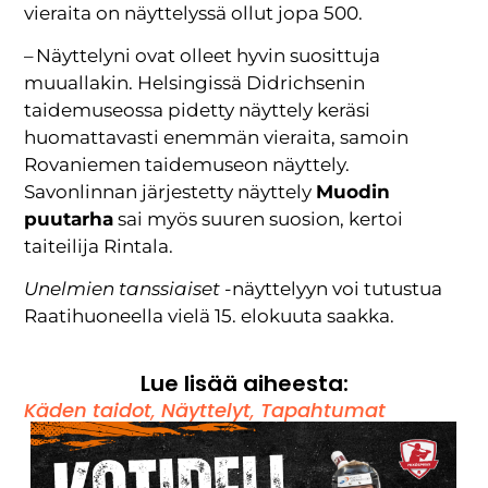
vieraita on näyttelyssä ollut jopa 500.
– Näyttelyni ovat olleet hyvin suosittuja
muuallakin. Helsingissä Didrichsenin
taidemuseossa pidetty näyttely keräsi
huomattavasti enemmän vieraita, samoin
Rovaniemen taidemuseon näyttely.
Savonlinnan järjestetty näyttely
Muodin
puutarha
sai myös suuren suosion, kertoi
taiteilija Rintala.
Unelmien tanssiaiset
-näyttelyyn voi tutustua
Raatihuoneella vielä 15. elokuuta saakka.
Lue lisää aiheesta:
Käden taidot
,
Näyttelyt
,
Tapahtumat