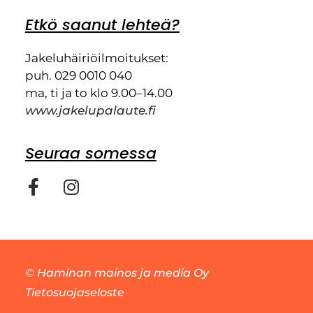
Etkö saanut lehteä?
Jakeluhäiriöilmoitukset:
puh. 029 0010 040
ma, ti ja to klo 9.00–14.00
www.jakelupalaute.fi
Seuraa somessa
©
Haminan mainos ja media Oy
Tietosuojaseloste