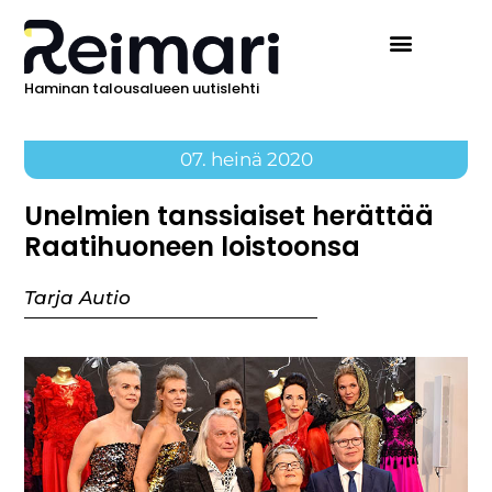
Haminan talousalueen uutislehti
07. heinä 2020
Unelmien tanssiaiset herättää
Raatihuoneen loistoonsa
Tarja Autio