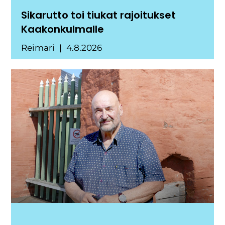
Sikarutto toi tiukat rajoitukset
Kaakonkulmalle
Reimari
4.8.2026