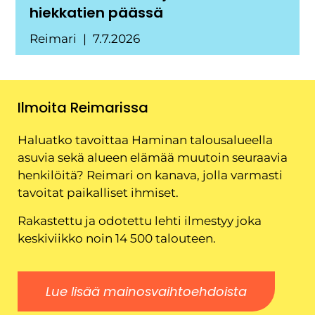
hiekkatien päässä
Reimari
7.7.2026
Ilmoita Reimarissa
Haluatko tavoittaa Haminan talousalueella
asuvia sekä alueen elämää muutoin seuraavia
henkilöitä? Reimari on kanava, jolla varmasti
tavoitat paikalliset ihmiset.
Rakastettu ja odotettu lehti ilmestyy joka
keskiviikko noin 14 500 talouteen.
Lue lisää mainosvaihtoehdoista