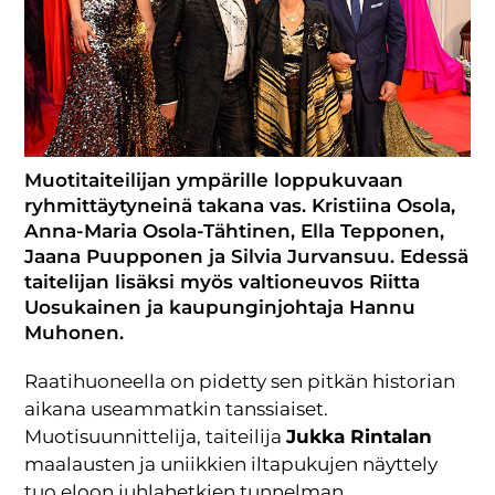
Muotitaiteilijan ympärille loppukuvaan
ryhmittäytyneinä takana vas. Kristiina Osola,
Anna-Maria Osola-Tähtinen, Ella Tepponen,
Jaana Puupponen ja Silvia Jurvansuu. Edessä
taitelijan lisäksi myös valtioneuvos Riitta
Uosukainen ja kaupunginjohtaja Hannu
Muhonen.
Raatihuoneella on pidetty sen pitkän historian
aikana useammatkin tanssiaiset.
Muotisuunnittelija, taiteilija
Jukka Rintalan
maalausten ja uniikkien iltapukujen näyttely
tuo eloon juhlahetkien tunnelman.