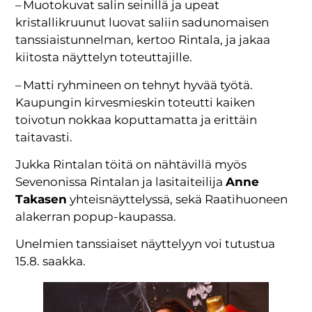
– Muotokuvat salin seinillä ja upeat
kristallikruunut luovat saliin sadunomaisen
tanssiaistunnelman, kertoo Rintala, ja jakaa
kiitosta näyttelyn toteuttajille.
– Matti ryhmineen on tehnyt hyvää työtä.
Kaupungin kirvesmieskin toteutti kaiken
toivotun nokkaa koputtamatta ja erittäin
taitavasti.
Jukka Rintalan töitä on nähtävillä myös
Sevenonissa Rintalan ja lasitaiteilija
Anne
Takasen
yhteisnäyttelyssä, sekä Raatihuoneen
alakerran popup-kaupassa.
Unelmien tanssiaiset näyttelyyn voi tutustua
15.8. saakka.