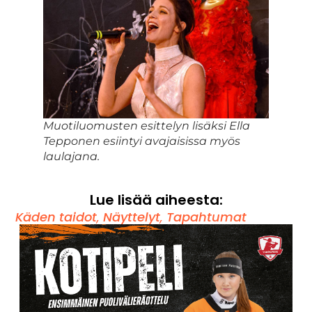
Muotiluomusten esittelyn lisäksi Ella
Tepponen esiintyi avajaisissa myös
laulajana.
Lue lisää aiheesta:
Käden taidot
,
Näyttelyt
,
Tapahtumat