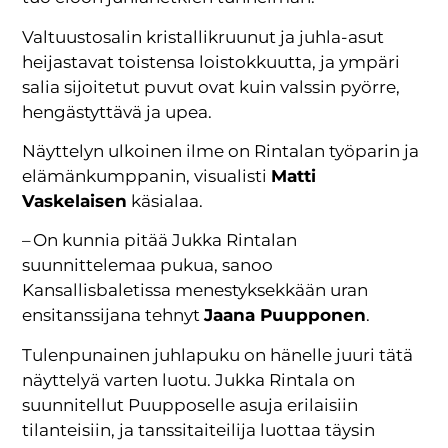
Valtuustosalin kristallikruunut ja juhla-asut
heijastavat toistensa loistokkuutta, ja ympäri
salia sijoitetut puvut ovat kuin valssin pyörre,
hengästyttävä ja upea.
Näyttelyn ulkoinen ilme on Rintalan työparin ja
elämänkumppanin, visualisti
Matti
Vaskelaisen
käsialaa.
– On kunnia pitää Jukka Rintalan
suunnittelemaa pukua, sanoo
Kansallisbaletissa menestyksekkään uran
ensitanssijana tehnyt
Jaana Puupponen
.
Tulenpunainen juhlapuku on hänelle juuri tätä
näyttelyä varten luotu. Jukka Rintala on
suunnitellut Puupposelle asuja erilaisiin
tilanteisiin, ja tanssitaiteilija luottaa täysin