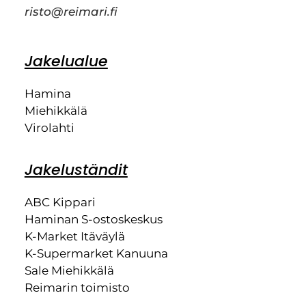
risto@reimari.fi
Jakelualue
Hamina
Miehikkälä
Virolahti
Jakeluständit
ABC Kippari
Haminan S-ostoskeskus
K-Market Itäväylä
K-Supermarket Kanuuna
Sale Miehikkälä
Reimarin toimisto