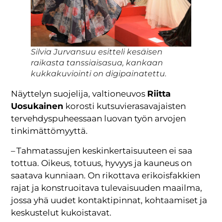
Silvia Jurvansuu esitteli kesäisen
raikasta tanssiaisasua, kankaan
kukkakuviointi on digipainatettu.
Näyttelyn suojelija, valtioneuvos
Riitta
Uosukainen
korosti kutsuvierasavajaisten
tervehdyspuheessaan luovan työn arvojen
tinkimättömyyttä.
– Tahmatassujen keskinkertaisuuteen ei saa
tottua. Oikeus, totuus, hyvyys ja kauneus on
saatava kunniaan. On rikottava erikoisfakkien
rajat ja konstruoitava tulevaisuuden maailma,
jossa yhä uudet kontaktipinnat, kohtaamiset ja
keskustelut kukoistavat.