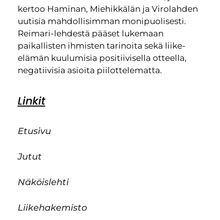
kertoo Haminan, Miehikkälän ja Virolahden
uutisia mahdollisimman monipuolisesti.
Reimari-lehdestä pääset lukemaan
paikallisten ihmisten tarinoita sekä liike-
elämän kuulumisia positiivisella otteella,
negatiivisia asioita piilottelematta.
Linkit
Etusivu
Jutut
Näköislehti
Liikehakemisto