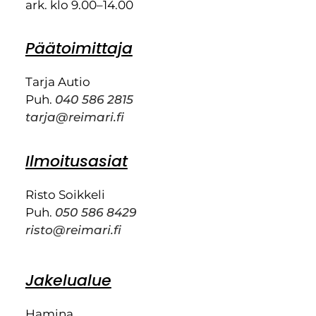
ark. klo 9.00–14.00
Päätoimittaja
Tarja Autio
Puh.
040 586 2815
tarja@reimari.fi
Ilmoitusasiat
Risto Soikkeli
Puh.
050 586 8429
risto@reimari.fi
Jakelualue
Hamina