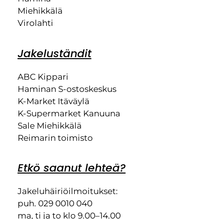
Miehikkälä
Virolahti
Jakeluständit
ABC Kippari
Haminan S-ostoskeskus
K-Market Itäväylä
K-Supermarket Kanuuna
Sale Miehikkälä
Reimarin toimisto
Etkö saanut lehteä?
Jakeluhäiriöilmoitukset:
puh. 029 0010 040
ma, ti ja to klo 9.00–14.00