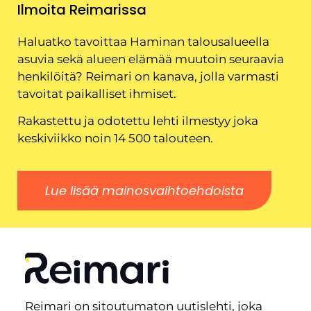
Ilmoita Reimarissa
Haluatko tavoittaa Haminan talousalueella
asuvia sekä alueen elämää muutoin seuraavia
henkilöitä? Reimari on kanava, jolla varmasti
tavoitat paikalliset ihmiset.
Rakastettu ja odotettu lehti ilmestyy joka
keskiviikko noin 14 500 talouteen.
Lue lisää mainosvaihtoehdoista
Reimari on sitoutumaton uutislehti, joka