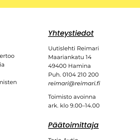
Yhteystiedot
Uutislehti Reimari
kertoo
Maariankatu 14
ia
49400 Hamina
Puh. 0104 210 200
misten
reimari@reimari.fi
Toimisto avoinna
ark. klo 9.00–14.00
Päätoimittaja