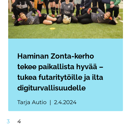
Haminan Zonta-kerho
tekee paikallista hyvää –
tukea futaritytöille ja ilta
digiturvallisuudelle
Tarja Autio
2.4.2024
3
4