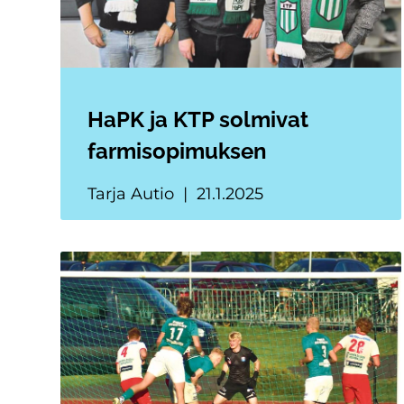
HaPK ja KTP solmivat
farmisopimuksen
Tarja Autio
21.1.2025