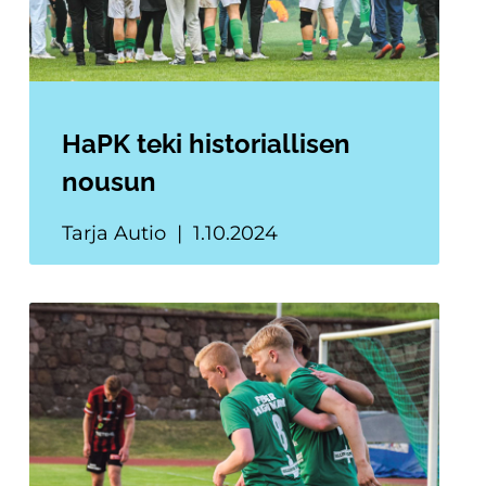
HaPK teki historiallisen
nousun
Tarja Autio
1.10.2024