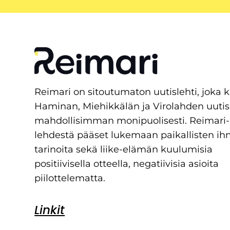
Reimari on sitoutumaton uutislehti, joka 
Haminan, Miehikkälän ja Virolahden uutis
mahdollisimman monipuolisesti. Reimari-
lehdestä pääset lukemaan paikallisten ih
tarinoita sekä liike-elämän kuulumisia
positiivisella otteella, negatiivisia asioita
piilottelematta.
Linkit