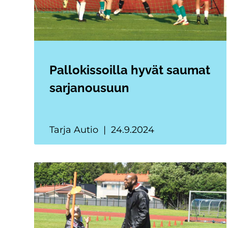
Pallokissoilla hyvät saumat
sarjanousuun
Tarja Autio
24.9.2024