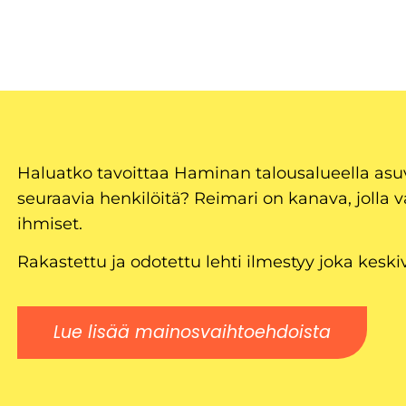
Haluatko tavoittaa Haminan talousalueella as
seuraavia henkilöitä? Reimari on kanava, jolla v
ihmiset.
Rakastettu ja odotettu lehti ilmestyy joka keski
Lue lisää mainosvaihtoehdoista