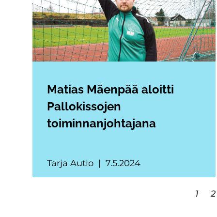
Matias Mäenpää aloitti
Pallokissojen
toiminnanjohtajana
Tarja Autio
7.5.2024
1
2