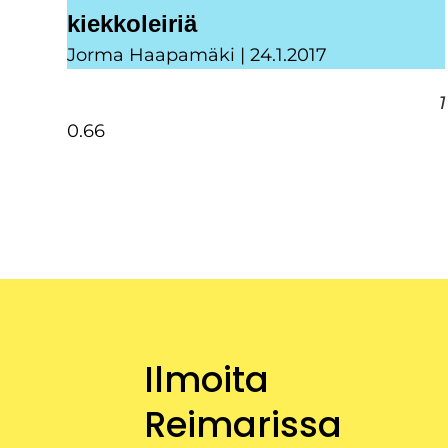
kiekkoleiriä
Jorma Haapamäki
24.1.2017
1
Ilmoita
Reimarissa