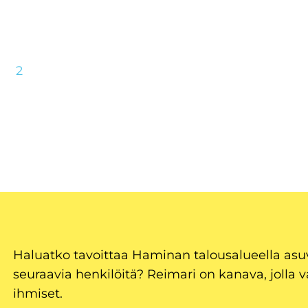
2
Haluatko tavoittaa Haminan talousalueella as
seuraavia henkilöitä? Reimari on kanava, jolla v
ihmiset.