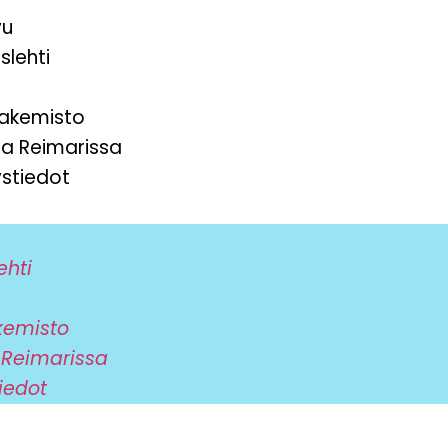
vu
slehti
hakemisto
ta Reimarissa
stiedot
ehti
kemisto
 Reimarissa
iedot