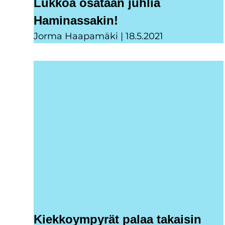
Lukkoa osataan juhlia
Haminassakin!
Jorma Haapamäki
18.5.2021
Kiekkoympyrät palaa takaisin