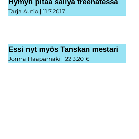
Hymyn pitää säilyä treenatessa
Tarja Autio
11.7.2017
Essi nyt myös Tanskan mestari
Jorma Haapamäki
22.3.2016