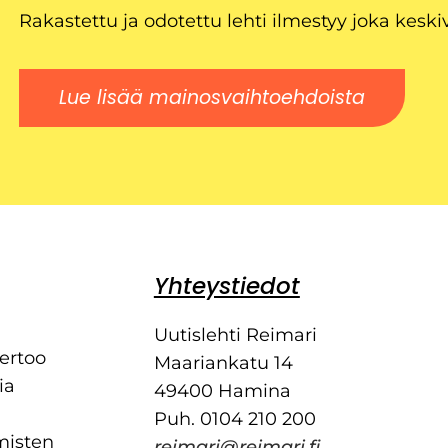
Rakastettu ja odotettu lehti ilmestyy joka keski
Lue lisää mainosvaihtoehdoista
Yhteystiedot
Uutislehti Reimari
kertoo
Maariankatu 14
ia
49400 Hamina
Puh. 0104 210 200
misten
reimari@reimari.fi