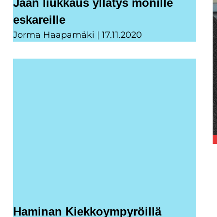
Jään liukkaus yllätys monille
eskareille
Jorma Haapamäki
17.11.2020
Haminan Kiekkoympyröillä