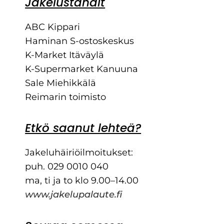
Jakeluständit
ABC Kippari
Haminan S-ostoskeskus
K-Market Itäväylä
K-Supermarket Kanuuna
Sale Miehikkälä
Reimarin toimisto
Etkö saanut lehteä?
Jakeluhäiriöilmoitukset:
puh. 029 0010 040
ma, ti ja to klo 9.00–14.00
www.jakelupalaute.fi