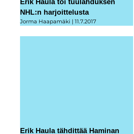
Erik Haula toi tuulahduksen
NHL:n harjoittelusta
Jorma Haapamäki
11.7.2017
Erik Haula tähdittää Haminan