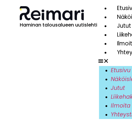
Etusi
Näköi
Haminan talousalueen uutislehti
Jutut
Liike
Ilmoi
Yhtey
Etusivu
Näköisl
Jutut
Liikeha
Ilmoita
Yhteyst