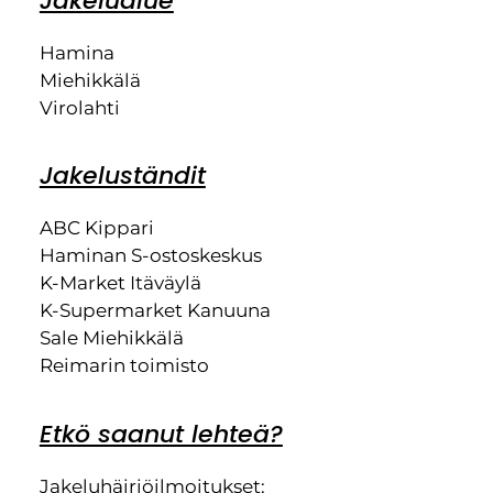
Jakelualue
Hamina
Miehikkälä
Virolahti
Jakeluständit
ABC Kippari
Haminan S-ostoskeskus
K-Market Itäväylä
K-Supermarket Kanuuna
Sale Miehikkälä
Reimarin toimisto
Etkö saanut lehteä?
Jakeluhäiriöilmoitukset: