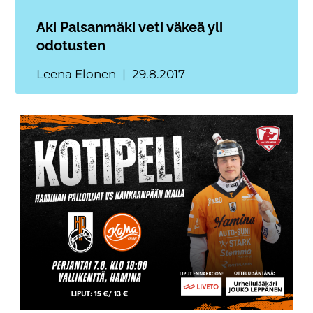
Aki Palsanmäki veti väkeä yli
odotusten
Leena Elonen
29.8.2017