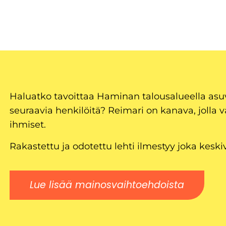
Haluatko tavoittaa Haminan talousalueella as
seuraavia henkilöitä? Reimari on kanava, jolla v
ihmiset.
Rakastettu ja odotettu lehti ilmestyy joka keski
Lue lisää mainosvaihtoehdoista