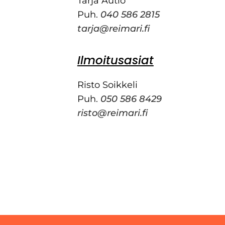
Tarja Autio
Puh.
040 586 2815
tarja@reimari.fi
Ilmoitusasiat
Risto Soikkeli
Puh.
050 586 8429
risto@reimari.fi