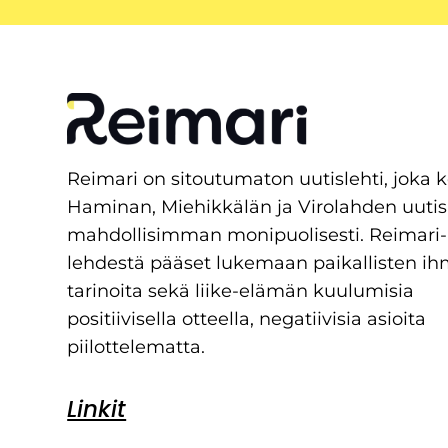
Reimari on sitoutumaton uutislehti, joka 
Haminan, Miehikkälän ja Virolahden uutis
mahdollisimman monipuolisesti. Reimari-
lehdestä pääset lukemaan paikallisten ih
tarinoita sekä liike-elämän kuulumisia
positiivisella otteella, negatiivisia asioita
piilottelematta.
Linkit