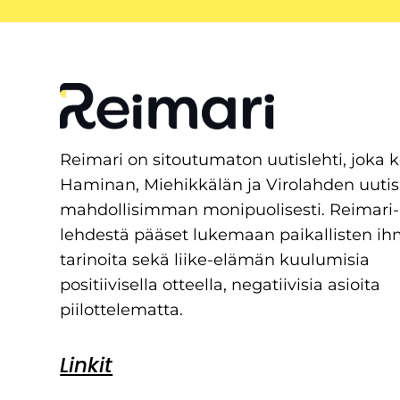
Reimari on sitoutumaton uutislehti, joka 
Haminan, Miehikkälän ja Virolahden uutis
mahdollisimman monipuolisesti. Reimari-
lehdestä pääset lukemaan paikallisten ih
tarinoita sekä liike-elämän kuulumisia
positiivisella otteella, negatiivisia asioita
piilottelematta.
Linkit