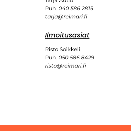
Tarja Autio
Puh.
040 586 2815
tarja@reimari.fi
Ilmoitusasiat
Risto Soikkeli
Puh.
050 586 8429
risto@reimari.fi