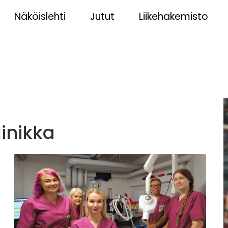
Näköislehti
Jutut
Liikehakemisto
inikka