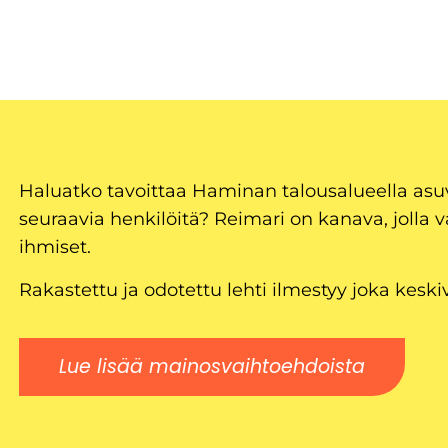
Haluatko tavoittaa Haminan talousalueella as
seuraavia henkilöitä? Reimari on kanava, jolla v
ihmiset.
Rakastettu ja odotettu lehti ilmestyy joka keski
Lue lisää mainosvaihtoehdoista