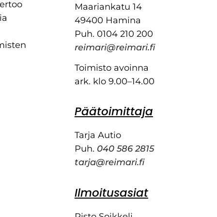
kertoo
Maariankatu 14
ia
49400 Hamina
Puh. 0104 210 200
misten
reimari@reimari.fi
Toimisto avoinna
ark. klo 9.00–14.00
Päätoimittaja
Tarja Autio
Puh.
040 586 2815
tarja@reimari.fi
Ilmoitusasiat
Risto Soikkeli