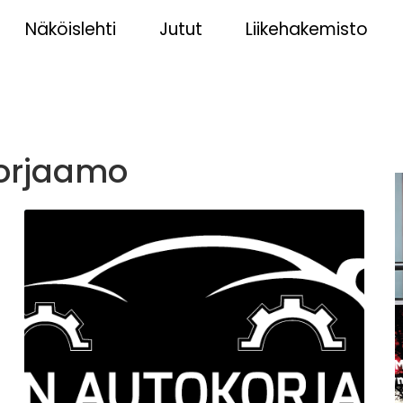
Näköislehti
Jutut
Liikehakemisto
korjaamo