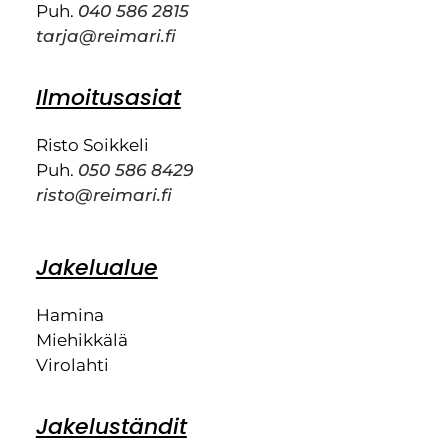
Puh.
040 586 2815
tarja@reimari.fi
Ilmoitusasiat
Risto Soikkeli
Puh.
050 586 8429
risto@reimari.fi
Jakelualue
Hamina
Miehikkälä
Virolahti
Jakeluständit