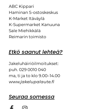
ABC Kippari
Haminan S-ostoskeskus
K-Market Itäväylä
K-Supermarket Kanuuna
Sale Miehikkälä
Reimarin toimisto
Etkö saanut lehteä?
Jakeluhäiriöilmoitukset:
puh. 029 0010 040
ma, ti ja to klo 9.00–14.00
www.jakelupalaute.fi
Seuraa somessa