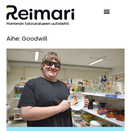
Haminan talousalueen uutislehti
Ilmoita Reimarissa
Aihe: Goodwill