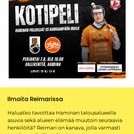
Ilmoita Reimarissa
Haluatko tavoittaa Haminan talousalueella
asuvia sekä alueen elämää muutoin seuraavia
henkilöitä? Reimari on kanava, jolla varmasti