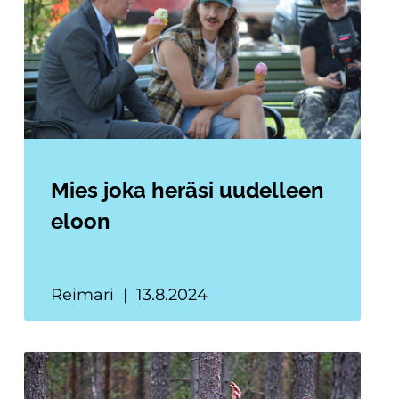
Mies joka heräsi uudelleen
eloon
Reimari
13.8.2024