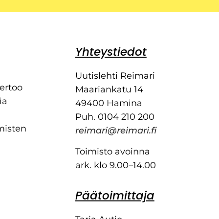
Yhteystiedot
Uutislehti Reimari
kertoo
Maariankatu 14
ia
49400 Hamina
Puh. 0104 210 200
misten
reimari@reimari.fi
Toimisto avoinna
ark. klo 9.00–14.00
Päätoimittaja