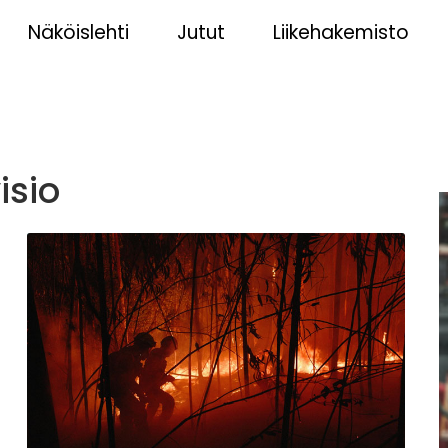
Näköislehti
Jutut
Liikehakemisto
isio