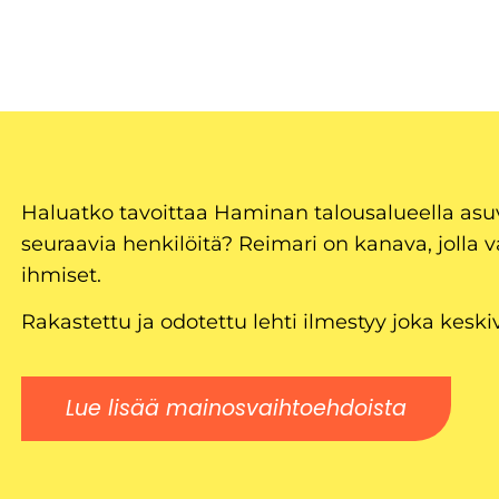
Haluatko tavoittaa Haminan talousalueella as
seuraavia henkilöitä? Reimari on kanava, jolla v
ihmiset.
Rakastettu ja odotettu lehti ilmestyy joka keski
Lue lisää mainosvaihtoehdoista