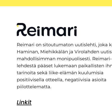
Reimari on sitoutumaton uutislehti, joka 
Haminan, Miehikkälän ja Virolahden uutis
mahdollisimman monipuolisesti. Reimari-
lehdestä pääset lukemaan paikallisten ih
tarinoita sekä liike-elämän kuulumisia
positiivisella otteella, negatiivisia asioita
piilottelematta.
Linkit