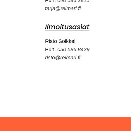
Puh.
040 586 2815
tarja@reimari.fi
Ilmoitusasiat
Risto Soikkeli
Puh.
050 586 8429
risto@reimari.fi