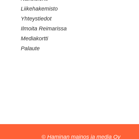
Liikehakemisto
Yhteystiedot
Ilmoita Reimarissa
Mediakortti
Palaute
©
Haminan mainos ja media Oy