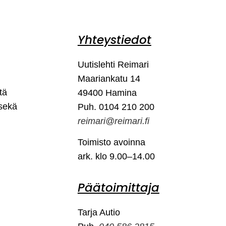
Yhteystiedot
Uutislehti Reimari
Maariankatu 14
tä
49400 Hamina
 sekä
Puh. 0104 210 200
reimari@reimari.fi
Toimisto avoinna
ark. klo 9.00–14.00
Päätoimittaja
Tarja Autio