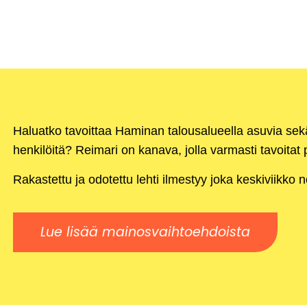
Haluatko tavoittaa Haminan talousalueella asuvia se
henkilöitä? Reimari on kanava, jolla varmasti tavoitat p
Rakastettu ja odotettu lehti ilmestyy joka keskiviikko 
Lue lisää mainosvaihtoehdoista