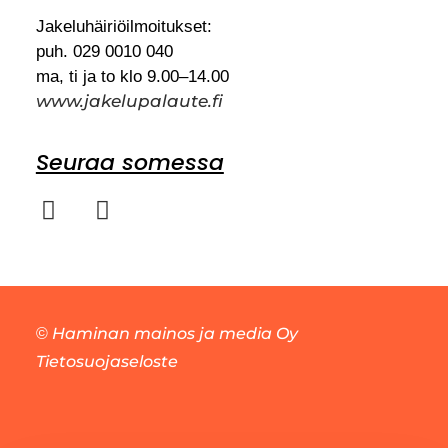
Jakeluhäiriöilmoitukset:
puh. 029 0010 040
ma, ti ja to klo 9.00–14.00
www.jakelupalaute.fi
Seuraa somessa
Haminan mainos ja media Oy
©
Tietosuojaseloste