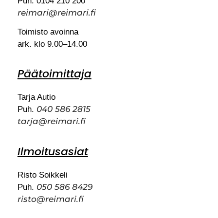
Puh. 0104 210 200
reimari@reimari.fi
Toimisto avoinna
ark. klo 9.00–14.00
Päätoimittaja
Tarja Autio
040 586 2815
Puh.
tarja@reimari.fi
Ilmoitusasiat
Risto Soikkeli
050 586 8429
Puh.
risto@reimari.fi