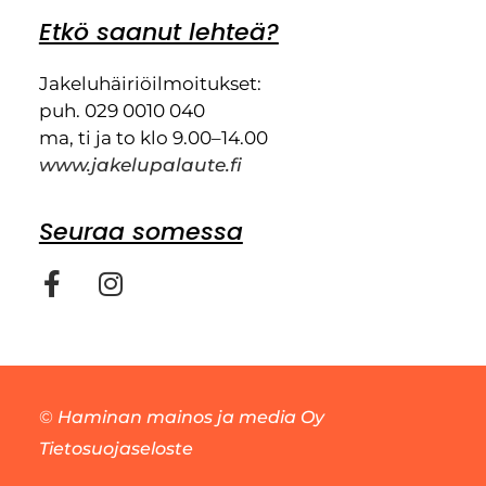
Etkö saanut lehteä?
Jakeluhäiriöilmoitukset:
puh. 029 0010 040
ma, ti ja to klo 9.00–14.00
www.jakelupalaute.fi
Seuraa somessa
©
Haminan mainos ja media Oy
Tietosuojaseloste