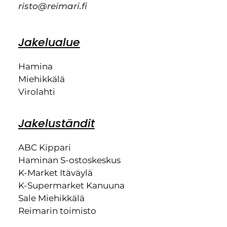
risto@reimari.fi
Jakelualue
Hamina
Miehikkälä
Virolahti
Jakeluständit
ABC Kippari
Haminan S-ostoskeskus
K-Market Itäväylä
K-Supermarket Kanuuna
Sale Miehikkälä
Reimarin toimisto