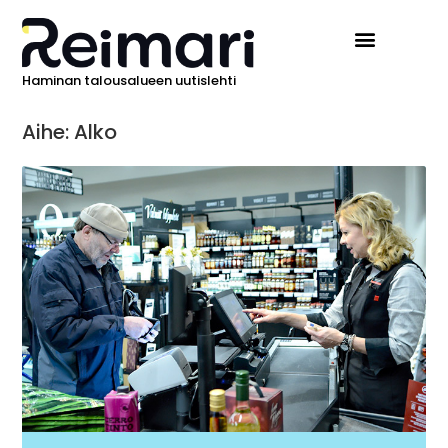
Haminan talousalueen uutislehti
Ilmoita Reimarissa
Aihe: Alko