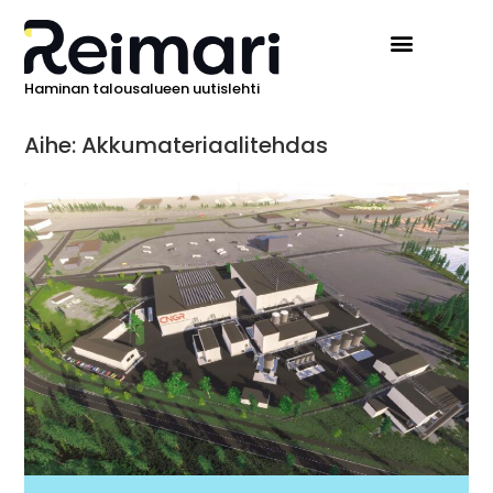
Haminan talousalueen uutislehti
Ilmoita Reimarissa
Aihe: Akkumateriaalitehdas