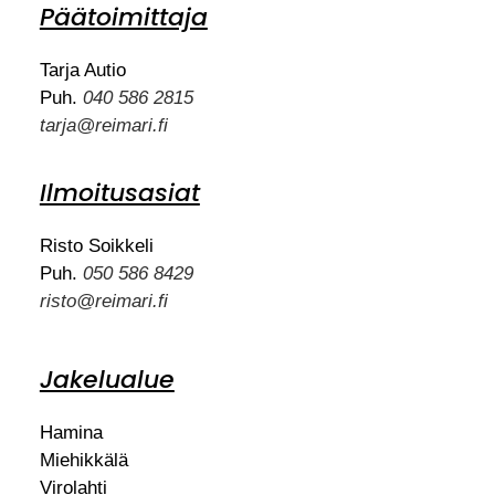
Päätoimittaja
Tarja Autio
Puh.
040 586 2815
tarja@reimari.fi
Ilmoitusasiat
Risto Soikkeli
Puh.
050 586 8429
risto@reimari.fi
Jakelualue
Hamina
Miehikkälä
Virolahti