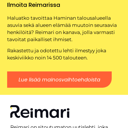
Ilmoita Reimarissa
Haluatko tavoittaa Haminan talousalueella
asuvia sekä alueen elämää muutoin seuraavia
henkilöitä? Reimari on kanava, jolla varmasti
tavoitat paikalliset ihmiset.
Rakastettu ja odotettu lehti ilmestyy joka
keskiviikko noin 14 500 talouteen.
Lue lisää mainosvaihtoehdoista
Reimari on sitoutumaton uutislehti, joka