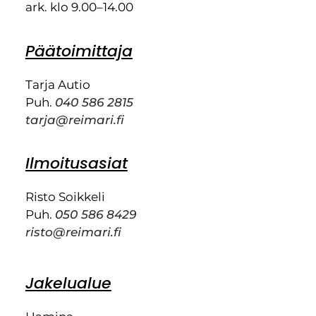
ark. klo 9.00–14.00
Päätoimittaja
Tarja Autio
Puh.
040 586 2815
tarja@reimari.fi
Ilmoitusasiat
Risto Soikkeli
Puh.
050 586 8429
risto@reimari.fi
Jakelualue