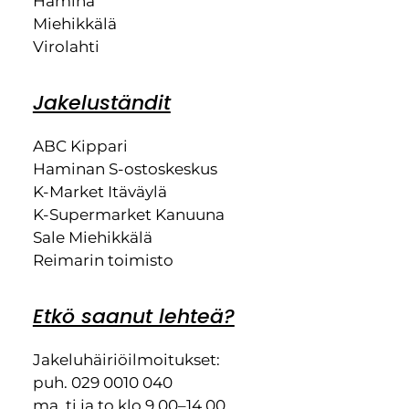
Hamina
Miehikkälä
Virolahti
Jakeluständit
ABC Kippari
Haminan S-ostoskeskus
K-Market Itäväylä
K-Supermarket Kanuuna
Sale Miehikkälä
Reimarin toimisto
Etkö saanut lehteä?
Jakeluhäiriöilmoitukset:
puh. 029 0010 040
ma, ti ja to klo 9.00–14.00