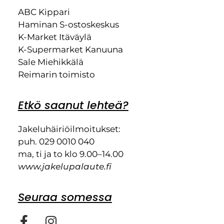
ABC Kippari
Haminan S-ostoskeskus
K-Market Itäväylä
K-Supermarket Kanuuna
Sale Miehikkälä
Reimarin toimisto
Etkö saanut lehteä?
Jakeluhäiriöilmoitukset:
puh. 029 0010 040
ma, ti ja to klo 9.00–14.00
www.jakelupalaute.fi
Seuraa somessa