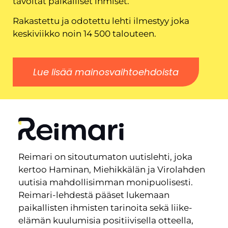
tavoitat paikalliset ihmiset.
Rakastettu ja odotettu lehti ilmestyy joka
keskiviikko noin 14 500 talouteen.
Lue lisää mainosvaihtoehdoista
Reimari on sitoutumaton uutislehti, joka
kertoo Haminan, Miehikkälän ja Virolahden
uutisia mahdollisimman monipuolisesti.
Reimari-lehdestä pääset lukemaan
paikallisten ihmisten tarinoita sekä liike-
elämän kuulumisia positiivisella otteella,