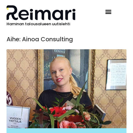
Haminan talousalueen uutislehti
Ilmoita Reimarissa
Aihe: Ainoa Consulting