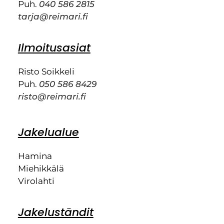
Puh.
040 586 2815
tarja@reimari.fi
Ilmoitusasiat
Risto Soikkeli
Puh.
050 586 8429
risto@reimari.fi
Jakelualue
Hamina
Miehikkälä
Virolahti
Jakeluständit