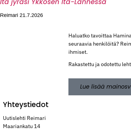
Itä jyräsi Ykkösen Itä-Lännessä
Reimari
21.7.2026
Haluatko tavoittaa Hamina
seuraavia henkilöitä? Reima
ihmiset.
Rakastettu ja odotettu leh
Lue lisää mainosv
Yhteystiedot
Uutislehti Reimari
Maariankatu 14