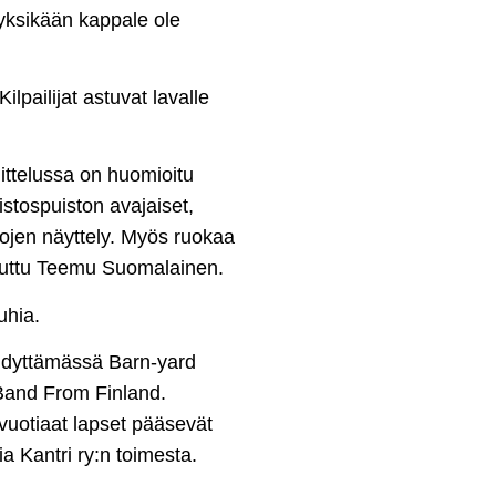
ä yksikään kappale ole
ilpailijat astuvat lavalle
ittelussa on huomioitu
tospuiston avajaiset,
utojen näyttely. Myös ruokaa
e tuttu Teemu Suomalainen.
uhia.
iihdyttämässä Barn-yard
 Band From Finland.
-vuotiaat lapset pääsevät
a Kantri ry:n toimesta.