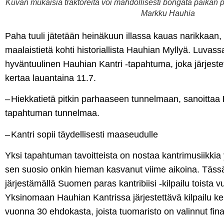
Kuvan mukaisia traktoreita voi mahdollisesti bongata paikan pä
Markku Hauhia
Paha tuuli jätetään heinäkuun illassa kauas narikkaan, k
maalaistietä kohti historiallista Hauhian Myllyä. Luvass
hyväntuulinen Hauhian Kantri -tapahtuma, joka järjeste
kertaa lauantaina 11.7.
– Hiekkatietä pitkin parhaaseen tunnelmaan, sanoittaa
tapahtuman tunnelmaa.
– Kantri sopii täydellisesti maaseudulle
Yksi tapahtuman tavoitteista on nostaa kantrimusiikki
sen suosio onkin hieman kasvanut viime aikoina. Tässä
järjestämällä Suomen paras kantribiisi -kilpailu toista v
Yksinomaan Hauhian Kantrissa järjestettävä kilpailu 
vuonna 30 ehdokasta, joista tuomaristo on valinnut finaa