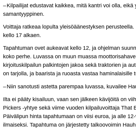
– Kilpailijat edustavat kaikkea, mitä kantri voi olla, eik
samantyyppinen.
Voittaja ratkeaa lopulta yleisöäänestyksen perusteella. K
kello 17 alkaen.
Tapahtuman ovet aukeavat kello 12, ja ohjelman suunn
koko perhe. Luvassa on muun muassa moottorisahaveis
kirjoituskilpailun palkintojen jakoa sekä traktorien ja a
on tarjolla, ja baarista ja ruoasta vastaa haminalaisill
– Niin sanotusti astetta parempaa luvassa, kuvailee Ha
Ilta ei pääty kisailuun, vaan sen jälkeen kävijöitä on v
Pickers -yhtye sekä viime vuoden kilpailuvoittaja That
Päivälipun hinta tapahtumaan on viisi euroa, ja alle 12
ilmaiseksi. Tapahtuma on järjestetty talkoovoimin Hauhi