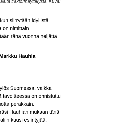
ältä traktorinäyttelystä. Kuva:
un siirrytään idyllistä
a on nimittäin
tään tänä vuonna neljättä
Markku Hauhia
a ylös Suomessa, vaikka
 tavoitteessa on onnistuttu
uotta peräkkäin.
keräsi Hauhian mukaan tänä
liin kuusi esiintyjää.